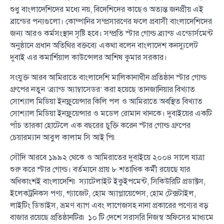
শুধু বাংলাদেশিদের মধ্যে নয়, বিদেশিদের কাছেও অত্যন্ত জনপ্রীয় এই
ব্রান্ডের পন্যগুলো। কোম্পানির সম্প্রসারণের ফলে প্রবাসী বাংলাদেশিদের
জন্য আরও কর্মসংস্থান সৃষ্টি হবে। সম্প্রতি স্টার গোল্ড ব্র্যান্ড এন্ডোর্সমেন্ট
অনুষ্ঠানে প্রধান অতিথির বক্তব্যে একথা বলেন বাংলাদেশ কনস্যুলেট
দুবাই এর কমার্শিয়াল কাউন্সেলর আশিষ কুমার সরকার।
সংযুক্ত আরব আমিরাতে বাংলাদেশি মালিকানাধীন প্রতিষ্ঠান স্টার গোল্ড
গ্রুপের নতুন ‘ব্র্যান্ড অ্যাম্বাসেডর’ করা হয়েছে তানজানিয়ার বিখ্যাত
সোশ্যাল মিডিয়া ইনফ্লুয়েন্সার কিলি পল ও আমিরাতে অবস্থিত বিখ্যাত
সোশ্যাল মিডিয়া ইনফ্লুয়েন্সার ও মডেল রোমান খানকে। দুবাইয়ের একটি
পাঁচ তারকা হোটেলে এক বছরের চুক্তি করেন স্টার গোল্ড গ্রুপের
চেয়ারম্যান আবুল কালাম সি আই পি৷
সৌদি আরবে ১৯৯২ থেকে ও আমিরাতের দুবাইয়ে ২০০৪ সালে যাত্রা
শুরু করে স্টার গোল্ড। বর্তমানে প্রায় ৮ শতাধিক কর্মী রয়েছে যার
অধিকাংশই বাংলাদেশি৷ স্যাটেলাইট ইকুইপমেন্ট, সিকিউরিটি প্রডাক্টস,
ইলেকট্রনিকস পণ্য, গ্যাজেট, হোম অ্যাপ্লায়েন্সেস, হোম টেক্সটাইল,
লাইটিং ডিভাইস, ভ্রমণ ব্যাগ এবং লাগেজসহ নানা প্রকারের পণ্যের বড়
বাজার রয়েছে প্রতিষ্ঠানটির৷ ১০ টি দেশে সরাসরি নিজস্ব অফিসের মাধ্যমে