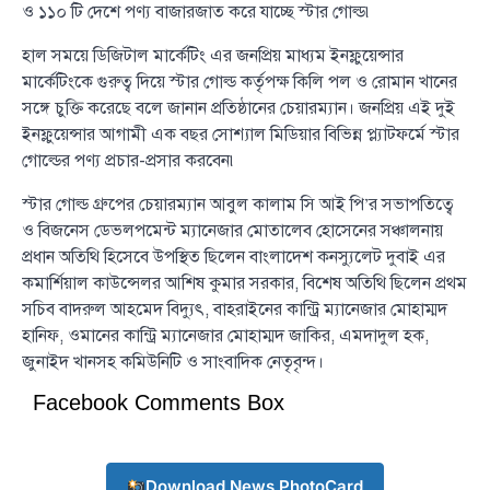
ও ১১০ টি দেশে পণ্য বাজারজাত করে যাচ্ছে স্টার গোল্ড৷
হাল সময়ে ডিজিটাল মার্কেটিং এর জনপ্রিয় মাধ্যম ইনফ্লুয়েন্সার
মার্কেটিংকে গুরুত্ব দিয়ে স্টার গোল্ড কর্তৃপক্ষ কিলি পল ও রোমান খানের
সঙ্গে চুক্তি করেছে বলে জানান প্রতিষ্ঠানের চেয়ারম্যান। জনপ্রিয় এই দুই
ইনফ্লুয়েন্সার আগামী এক বছর সোশ্যাল মিডিয়ার বিভিন্ন প্ল্যাটফর্মে স্টার
গোল্ডের পণ্য প্রচার-প্রসার করবেন৷
স্টার গোল্ড গ্রুপের চেয়ারম্যান আবুল কালাম সি আই পি’র সভাপতিত্বে
ও বিজনেস ডেভলপমেন্ট ম্যানেজার মোতালেব হোসেনের সঞ্চালনায়
প্রধান অতিথি হিসেবে উপস্থিত ছিলেন বাংলাদেশ কনস্যুলেট দুবাই এর
কমার্শিয়াল কাউন্সেলর আশিষ কুমার সরকার, বিশেষ অতিথি ছিলেন প্রথম
সচিব বাদরুল আহমেদ বিদ্যুৎ, বাহরাইনের কান্ট্রি ম্যানেজার মোহাম্মদ
হানিফ, ওমানের কান্ট্রি ম্যানেজার মোহাম্মদ জাকির, এমদাদুল হক,
জুনাইদ খানসহ কমিউনিটি ও সাংবাদিক নেতৃবৃন্দ।
Facebook Comments Box
Download News PhotoCard