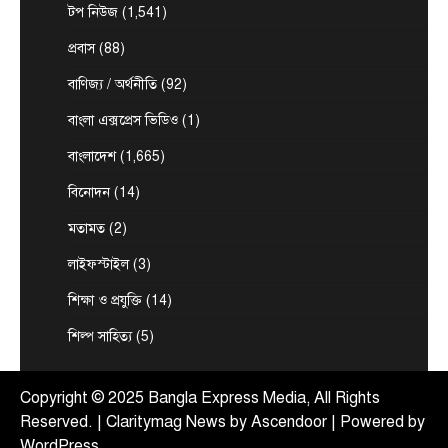
ছেলের বাঁশখালী সফর
টপ নিউজ
(1,541)
August 8, 2026
প্রবাস
(88)
এনামুল হক রাশেদী, চট্টগ্রামঃ ★ দুই দশক পর আবার
3
প্রধানমন্ত্রীর অপেক্ষায় বাঁশখালী—সেদিন ছিল জনতার ঢল,…
বাণিজ্য / অর্থনীতি
(92)
টপ নিউজ
বাংলাদেশ
বিশেষ সংবাদ
বাংলা এক্সপ্রেস ভিডিও
(1)
প্রধানমন্ত্রীকে বরণে প্রস্তুত চট্টগ্রাম, নেতাকর্মীরা
উজ্জীবিত
বাংলাদেশ
(1,665)
August 8, 2026
বিনোদন
(14)
চট্টগ্রাম, (বাসস) : প্রধানমন্ত্রী হিসেবে দায়িত্ব গ্রহণের পর
প্রথমবার চট্টগ্রাম সফরে আসছেন তারেক রহমান।
মতামত
(2)
4
আগামী…
লাইফস্টাইল
(3)
আন্তর্জাতিক
টপ নিউজ
সৌদি, তুরস্ক ও পাকিস্তানের মধ্যে প্রতিরক্ষা চুক্তি
শিক্ষা ও প্রযুক্তি
(14)
সই হচ্ছে আজ
শিল্প সাহিত্য
(5)
August 7, 2026
ঢাকা, ৭ আগস্ট, ২০২৬ (বাসস) : সৌদি আরব, তুরস্ক ও
5
পাকিস্তান শুক্রবার জেদ্দায় একটি যৌথ…
Copyright © 2025 Bangla Express Media, All Rights
Reserved. | Claritymag News by
Ascendoor
| Powered by
WordPress
.