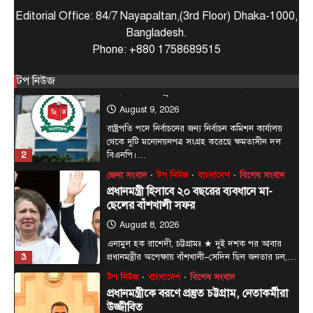
Editorial Office: 84/7 Nayapaltan,(3rd Floor) Dhaka-1000,
রাষ্ট্রপতি পদে নির্বাচনের জন্য নির্বাচন কমিশন কার্যালয়
থেকে দুটি মনোনয়নপত্র সংগ্রহ করেছে ক্ষমতাসীন দল
Bangladesh.
2
বিএনপি।…
Phone: +880 1758689515
জেলা সংবাদ
টপ নিউজ
বাংলাদেশ
বিশেষ সংবাদ
প্রধানমন্ত্রী হিসাবে ২০ বছরের ব্যবধানে মা-
টপ নিউজ
ছেলের বাঁশখালী সফর
August 8, 2026
এনামুল হক রাশেদী, চট্টগ্রামঃ ★ দুই দশক পর আবার
3
প্রধানমন্ত্রীর অপেক্ষায় বাঁশখালী—সেদিন ছিল জনতার ঢল,…
টপ নিউজ
বাংলাদেশ
বিশেষ সংবাদ
প্রধানমন্ত্রীকে বরণে প্রস্তুত চট্টগ্রাম, নেতাকর্মীরা
উজ্জীবিত
August 8, 2026
চট্টগ্রাম, (বাসস) : প্রধানমন্ত্রী হিসেবে দায়িত্ব গ্রহণের পর
প্রথমবার চট্টগ্রাম সফরে আসছেন তারেক রহমান।
4
আগামী…
আন্তর্জাতিক
টপ নিউজ
সৌদি, তুরস্ক ও পাকিস্তানের মধ্যে প্রতিরক্ষা চুক্তি
সই হচ্ছে আজ