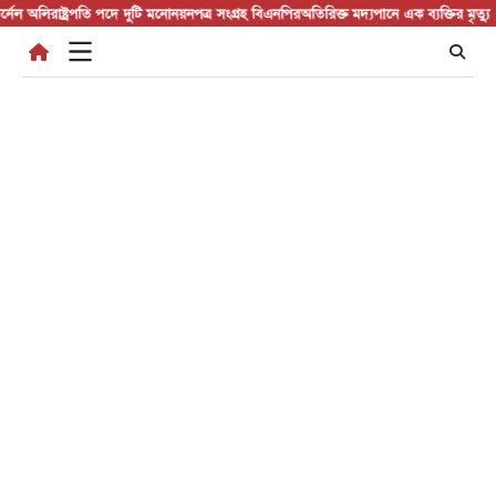
Skip
 অলি
রাষ্ট্রপতি পদে দুটি মনোনয়নপত্র সংগ্রহ বিএনপির
অতিরিক্ত মদ্যপানে এক ব্যক্তির মৃত্যু
আলফাডা
to
content