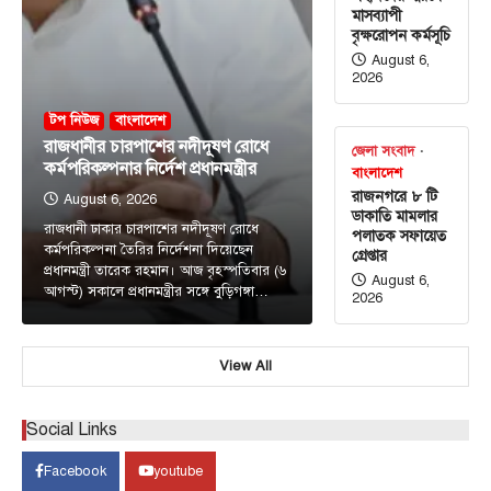
মাসব্যাপী
বৃক্ষরোপন কর্মসূচি
August 6,
2026
টপ নিউজ
বাংলাদেশ
রাজধানীর চারপাশের নদীদূষণ রোধে
জেলা সংবাদ
কর্মপরিকল্পনার নির্দেশ প্রধানমন্ত্রীর
বাংলাদেশ
রাজনগরে ৮ টি
August 6, 2026
ডাকাতি মামলার
রাজধানী ঢাকার চারপাশের নদীদূষণ রোধে
পলাতক সফায়েত
কর্মপরিকল্পনা তৈরির নির্দেশনা দিয়েছেন
গ্রেপ্তার
প্রধানমন্ত্রী তারেক রহমান। আজ বৃহস্পতিবার (৬
August 6,
আগস্ট) সকালে প্রধানমন্ত্রীর সঙ্গে বুড়িগঙ্গা…
2026
View All
টপ নিউজ
বাণিজ্য / অর্থনীতি
বাংলাদেশ
সোনার দাম ভরিতে একলাফে বাড়ল ৯,৮৫৬
টাকা
Social Links
August 6, 2026
Facebook
youtube
দেশের বাজারে সোনার দাম বাড়ানোর ঘোষণা দিয়েছে