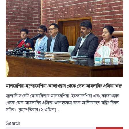
মালয়েশিয়া-ইন্দোনেশিয়া-কাজাখস্তান থেকে তেল আমদানির প্রক্রিয়া শুরু
জ্বালানি সংকট মোকাবিলায় মালয়েশিয়া, ইন্দোনেশিয়া এবং কাজাখস্তান
থেকে তেল আমদানির প্রক্রিয়া শুরু হয়েছে বলে জানিয়েছেন মন্ত্রিপরিষদ
সচিব। বৃহস্পতিবার (২ এপ্রিল)…
Search