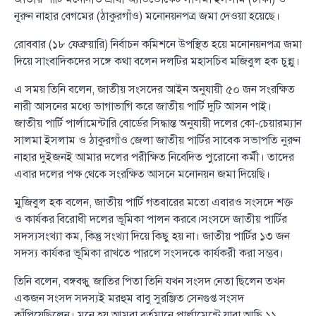
নূরুন নাহার বেগমের (ঠাকুরগাঁও) মনোনয়নপত্র জমা দেওয়া হয়েছে।
রোববার (১৮ ফেব্রুয়ারি) নির্বাচন কমিশনে উপস্থিত হয়ে মনোনয়নপত্র জমা
দিয়ে সাংবাদিকদের সঙ্গে কথা বলেন দলটির মহাসচিব মজিবুল হক চুন্নু।
এ সময় তিনি বলেন, জাতীয় সংসদের আইন অনুযায়ী ৫০ জন সংরক্ষিত
নারী আসনের মধ্যে ভাগাভাগি করে জাতীয় পার্টি দুটি আসন পাই।
জাতীয় পার্টি পার্লামেন্টারি বোর্ডের সিদ্ধান্ত অনুযায়ী দলের কো-চেয়ারম্যান
সালমা ইসলাম ও ঠাকুরগাঁও জেলা জাতীয় পার্টির সাবেক সভাপতি নুরুন
নাহার দুইজনই আমার দলের পরীক্ষিত নিবেদিত পুরোনো কর্মী। তাদের
এবার দলের পক্ষ থেকে সংরক্ষিত আসনে মনোনয়ন জমা দিয়েছি।
মুজিবুল হক বলেন, জাতীয় পার্টি গতবারের মতো এবারও সংসদে শক্ত
ও কার্যকর বিরোধী দলের ভূমিকা পালন করবে।সংসদে জাতীয় পার্টির
সদস্যসংখ্যা কম, কিন্তু সংখ্যা দিয়ে কিছু হয় না। জাতীয় পার্টির ১৩ জন
সদস্য কার্যকর ভূমিকা রাখতে পারলে সংসদকে কার্যকরী করা সম্ভব।
তিনি বলেন, বঙ্গবন্ধু জাতির পিতা তিনি যখন সংসদ নেতা ছিলেন তখন
একজন সংসদ সদস্যই মরহুম বাবু সুরঞ্জিত সেনগুপ্ত সংসদ
কাঁপিয়েছিলেন। মনে হয় আমরা বর্তমানে পার্লামেন্টে যারা আছি ১১