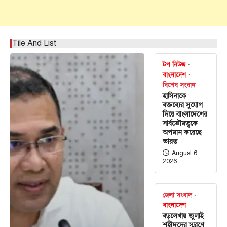
Tile And List
টপ নিউজ
বাংলাদেশ
বিশেষ সংবাদ
হাসিনাকে
বক্তব্যের সুযোগ
দিয়ে বাংলাদেশের
সার্বভৌমত্বকে
অপমান করেছে
ভারত
August 6,
2026
জেলা সংবাদ
বাংলাদেশ
বড়লেখায় জুলাই
শহীদদের স্মরণে