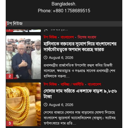
কর্মপরিকল্পনার নির্দেশ প্রধানমন্ত্রীর
Bangladesh.
August 6, 2026
Phone: +880 1758689515
রাজধানী ঢাকার চারপাশের নদীদূষণ রোধে কর্মপরিকল্পনা
তৈরির নির্দেশনা দিয়েছেন প্রধানমন্ত্রী তারেক রহমান। আজ
টপ নিউজ
1
বৃহস্পতিবার (৬…
টপ নিউজ
বাংলাদেশ
বিশেষ সংবাদ
হাসিনাকে বক্তব্যের সুযোগ দিয়ে বাংলাদেশের
সার্বভৌমত্বকে অপমান করেছে ভারত
August 6, 2026
প্রধানমন্ত্রীর রাজনৈতিক উপদেষ্টা রুহুল কবির রিজভী
বলেছেন, ক্ষমতাচ্যুত ও দণ্ডপ্রাপ্ত সাবেক প্রধানমন্ত্রী শেখ
2
হাসিনাকে বক্তব্য…
টপ নিউজ
বাণিজ্য / অর্থনীতি
বাংলাদেশ
সোনার দাম ভরিতে একলাফে বাড়ল ৯,৮৫৬
টাকা
August 6, 2026
দেশের বাজারে সোনার দাম বাড়ানোর ঘোষণা দিয়েছে
বাংলাদেশ জুয়েলার্স অ্যাসোসিয়েশন (বাজুস)। ভ্যাটসহ
3
স্বর্ণালংকারে দাম প্রতি…