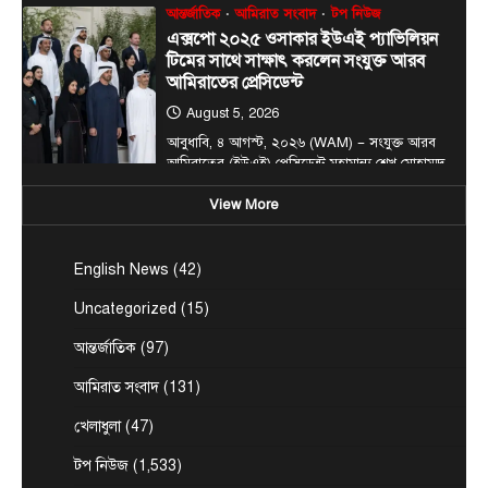
আন্তর্জাতিক
আমিরাত সংবাদ
টপ নিউজ
এক্সপো ২০২৫ ওসাকার ইউএই প্যাভিলিয়ন
টিমের সাথে সাক্ষাৎ করলেন সংযুক্ত আরব
আমিরাতের প্রেসিডেন্ট
August 5, 2026
আবুধাবি, ৪ আগস্ট, ২০২৬ (WAM) — সংযুক্ত আরব
আমিরাতের (ইউএই) প্রেসিডেন্ট মহামান্য শেখ মোহাম্মদ
4
বিন…
View More
টপ নিউজ
বাংলাদেশ
জনগণ পরিবর্তন চেয়েছে বলেই জুলাই
আন্দোলন সফল হয়েছে : প্রধানমন্ত্রী
English News
(42)
August 5, 2026
Uncategorized
(15)
প্রধানমন্ত্রী তারেক রহমান বলেছেন, ‘বাংলাদেশে জুলাই
আগস্ট মাসে যে আন্দোলন হয়েছিল তা সম্পূর্ণভাবে ছিল
আন্তর্জাতিক
(97)
5
জনগণের…
টপ নিউজ
বাংলাদেশ
আমিরাত সংবাদ
(131)
রাজধানীর চারপাশের নদীদূষণ রোধে
খেলাধুলা
(47)
কর্মপরিকল্পনার নির্দেশ প্রধানমন্ত্রীর
August 6, 2026
টপ নিউজ
(1,533)