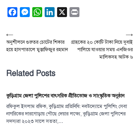
Facebook
Messenger
WhatsApp
LinkedIn
X
Print
Post
⟵
⟶
অনুশীলনে গুরুতর চোটের শিকার
গ্রাহকের ২০ কোটি টাকা নিয়ে দুবাই
navigation
হয়ে হাসপাতালে মুস্তাফিজুর রহমান
পালিয়ে যাওয়ার সময় এনজিওর
মালিকসহ আটক ৬
Related Posts
কুড়িগ্রাম জেলা পুলিশের বাৎসরিক প্রীতিভোজ ও সাংস্কৃতিক অনুষ্ঠান
রফিকুল ইসলাম রফিক, কুড়িগ্রাম প্রতিনিধি: নবউদ্যোমে পুলিশিং সেবা
নাগরিকের দারগোড়ায় পৌছে দেয়ার লক্ষ্যে, কুড়িগ্রাম জেলা পুলিশের
সদস্যরা ২০২৩ সালে সততা,…