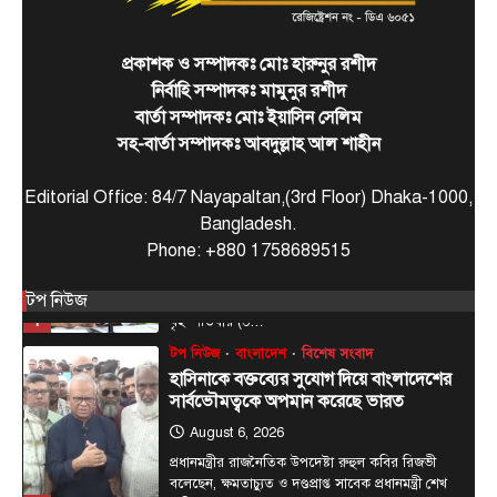
August 5, 2026
প্রধানমন্ত্রী তারেক রহমান বলেছেন, ‘বাংলাদেশে জুলাই
প্রকাশক ও সম্পাদকঃ মোঃ হারুনুর রশীদ
আগস্ট মাসে যে আন্দোলন হয়েছিল তা সম্পূর্ণভাবে ছিল
নির্বাহি সম্পাদকঃ মামুনুর রশীদ
5
জনগণের…
বার্তা সম্পাদকঃ মোঃ ইয়াসিন সেলিম
টপ নিউজ
বাংলাদেশ
সহ-বার্তা সম্পাদকঃ আবদুল্লাহ আল শাহীন
রাজধানীর চারপাশের নদীদূষণ রোধে
কর্মপরিকল্পনার নির্দেশ প্রধানমন্ত্রীর
Editorial Office: 84/7 Nayapaltan,(3rd Floor) Dhaka-1000,
August 6, 2026
Bangladesh.
রাজধানী ঢাকার চারপাশের নদীদূষণ রোধে কর্মপরিকল্পনা
Phone: +880 1758689515
তৈরির নির্দেশনা দিয়েছেন প্রধানমন্ত্রী তারেক রহমান। আজ
1
বৃহস্পতিবার (৬…
টপ নিউজ
টপ নিউজ
বাংলাদেশ
বিশেষ সংবাদ
হাসিনাকে বক্তব্যের সুযোগ দিয়ে বাংলাদেশের
সার্বভৌমত্বকে অপমান করেছে ভারত
August 6, 2026
প্রধানমন্ত্রীর রাজনৈতিক উপদেষ্টা রুহুল কবির রিজভী
বলেছেন, ক্ষমতাচ্যুত ও দণ্ডপ্রাপ্ত সাবেক প্রধানমন্ত্রী শেখ
2
হাসিনাকে বক্তব্য…
টপ নিউজ
বাণিজ্য / অর্থনীতি
বাংলাদেশ