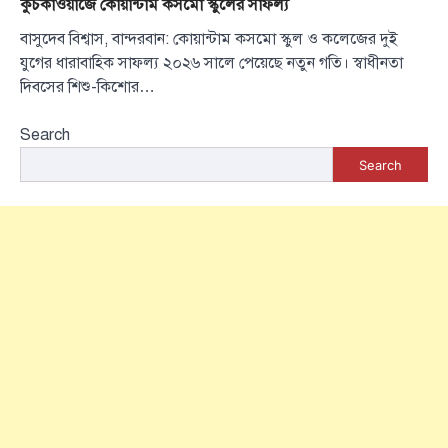
কুচকাওয়াজে কোয়ান্টাম কসমো স্কুলের সাফল্য
বাসুদেব বিশ্বাস, বান্দরবান: কোয়ান্টাম কসমো স্কুল ও কলেজের দুই
যুগের ধারাবাহিক সাফল্য ২০২৬ সালে পেয়েছে নতুন গতি। স্বাধীনতা
দিবসের শিশু-কিশোর…
Search
Search