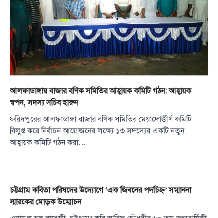
আলফাডাঙ্গায় বাজার বণিক সমিতির আহ্বায়ক কমিটি গঠন: আহ্বায়ক
স্বপন, সদস্য সচিব হারুন
ফরিদপুরের আলফাডাঙ্গা বাজার বণিক সমিতির মেয়াদোত্তীর্ণ কমিটি
বিলুপ্ত করে নির্বাচন আয়োজনের লক্ষ্যে ১৩ সদস্যের একটি নতুন
আহ্বায়ক কমিটি গঠন করা…
চট্টগ্রাম কবিতা পরিষদের উদ্যোগে ‘এক জিবনের পদচিহ্ন’ সম্মাননা
স্মারকের মোড়ক উম্মোচন