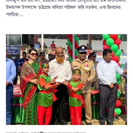
এনামুল হক রাশেদী, চট্টগ্রামঃ কবি আরিফ চৌধুরীর ৬০ তম জন্মবার্ষিকী
উদযাপন উপলক্ষে ‘চট্টগ্রাম কবিতা পরিষদ’ কবি সম্বর্ধনা, এক জিবনের
পদচিহ্ন…