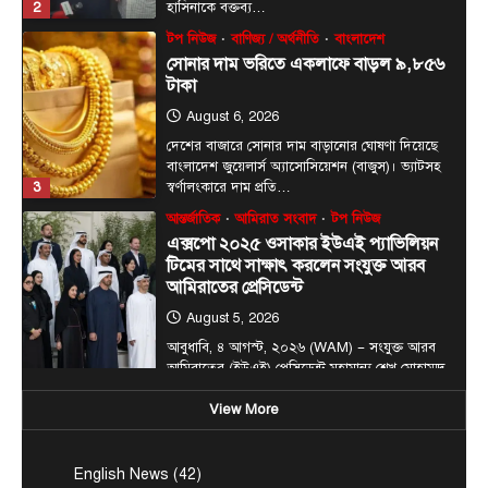
সোনার দাম ভরিতে একলাফে বাড়ল ৯,৮৫৬
টাকা
August 6, 2026
দেশের বাজারে সোনার দাম বাড়ানোর ঘোষণা দিয়েছে
বাংলাদেশ জুয়েলার্স অ্যাসোসিয়েশন (বাজুস)। ভ্যাটসহ
3
স্বর্ণালংকারে দাম প্রতি…
আন্তর্জাতিক
আমিরাত সংবাদ
টপ নিউজ
এক্সপো ২০২৫ ওসাকার ইউএই প্যাভিলিয়ন
টিমের সাথে সাক্ষাৎ করলেন সংযুক্ত আরব
আমিরাতের প্রেসিডেন্ট
August 5, 2026
আবুধাবি, ৪ আগস্ট, ২০২৬ (WAM) — সংযুক্ত আরব
আমিরাতের (ইউএই) প্রেসিডেন্ট মহামান্য শেখ মোহাম্মদ
4
বিন…
টপ নিউজ
বাংলাদেশ
জনগণ পরিবর্তন চেয়েছে বলেই জুলাই
View More
আন্দোলন সফল হয়েছে : প্রধানমন্ত্রী
August 5, 2026
English News
(42)
প্রধানমন্ত্রী তারেক রহমান বলেছেন, ‘বাংলাদেশে জুলাই