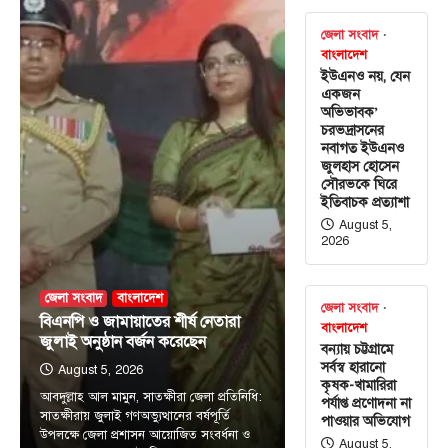
জেলা সংবাদ
বাংলাদেশ
ইউএনও নয়, যেন
একজন
অভিভাবক’
চরভদ্রাসনের
নবাগত ইউএনও
জুলহাস হোসেন
সৌরভকে ঘিরে
ইতিবাচক প্রত্যাশা
August 5,
2026
জেলা সংবাদ
বাংলাদেশ
জেলা সংবাদ
বিএনপি ও জামায়াতের শীর্ষ নেতারা
বাংলাদেশ
জুলাই অনুষ্ঠান বর্জন করেছেন
বন্যায় চট্টগ্রামে
সর্বস্ব হারানো
August 5, 2026
কৃষক-খামারিরা
আবদুল্লাহ আল মামুন, সাতক্ষীরা জেলা প্রতিনিধি:
পর্যাপ্ত প্রণোদনা না
সাতক্ষীরায় জুলাই গণঅভ্যুত্থানের বর্ষপূর্তি
পাওয়ার অভিযোগ
উপলক্ষে জেলা প্রশাসন আয়োজিত সংবর্ধনা ও
August 5,