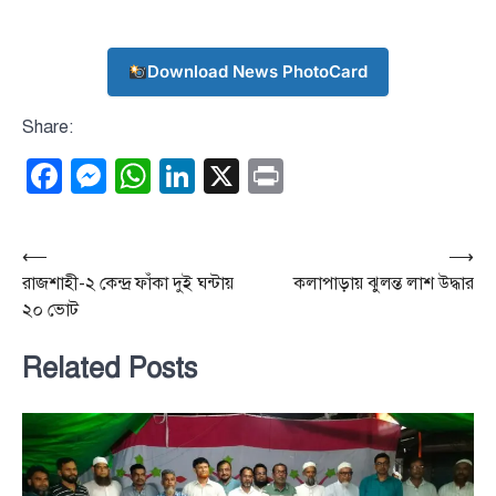
Download News PhotoCard
Share:
Facebook
Messenger
WhatsApp
LinkedIn
X
Print
Post
⟵
⟶
রাজশাহী-২ কেন্দ্র ফাঁকা দুই ঘন্টায়
কলাপাড়ায় ঝুলন্ত লাশ উদ্ধার
navigation
২০ ভোট
Related Posts