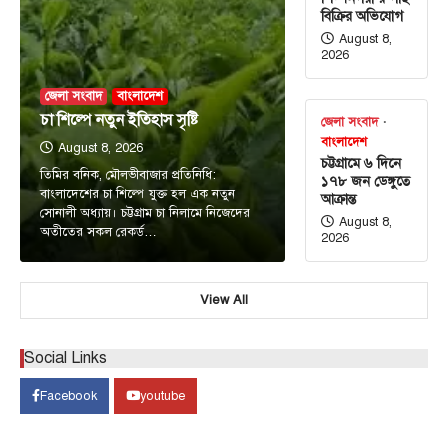
বিক্রির অভিযোগ
August 8,
2026
জেলা সংবাদ
বাংলাদেশ
চা শিল্পে নতুন ইতিহাস সৃষ্টি
জেলা সংবাদ
বাংলাদেশ
August 8, 2026
চট্টগ্রামে ৬ দিনে
তিমির বনিক, মৌলভীবাজার প্রতিনিধি:
১৭৮ জন ডেঙ্গুতে
বাংলাদেশের চা শিল্পে যুক্ত হল এক নতুন
আক্রান্ত
সোনালী অধ্যায়। চট্টগ্রাম চা নিলামে নিজেদের
August 8,
অতীতের সকল রেকর্ড…
2026
View All
Social Links
আন্তর্জাতিক
টপ নিউজ
Facebook
youtube
সৌদি, তুরস্ক ও পাকিস্তানের মধ্যে প্রতিরক্ষা চুক্তি
সই হচ্ছে আজ