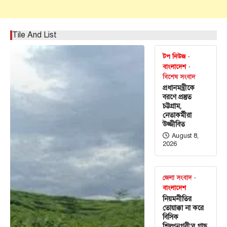
Tile And List
টপ নিউজ
বাংলাদেশ
বিশেষ সংবাদ
প্রধানমন্ত্রীকে
বরণে প্রস্তুত
চট্টগ্রাম,
নেতাকর্মীরা
উজ্জীবিত
August 8,
2026
জেলা সংবাদ
বাংলাদেশ
নিয়মনীতির
তোয়াক্কা না করে
বিসিক
শিল্পনগরী’র গাছ