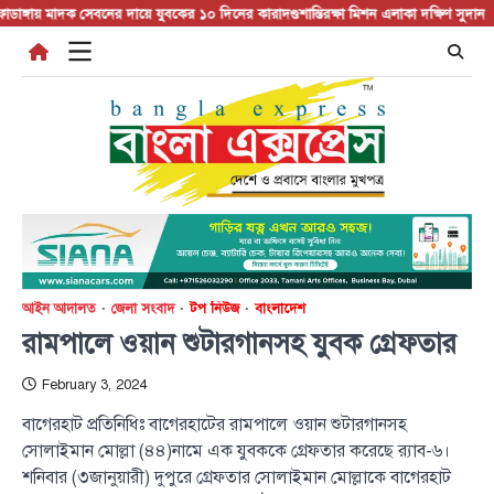
Skip
ায় মাদক সেবনের দায়ে যুবকের ১০ দিনের কারাদণ্ড
শান্তিরক্ষা মিশন এলাকা দক্ষিণ সুদান ও আব
to
content
আইন আদালত
জেলা সংবাদ
টপ নিউজ
বাংলাদেশ
রামপালে ওয়ান শুটারগানসহ যুবক গ্রেফতার
February 3, 2024
বাগেরহাট প্রতিনিধিঃ বাগেরহাটের রামপালে ওয়ান শুটারগানসহ
সোলাইমান মোল্লা (৪৪)নামে এক যুবককে গ্রেফতার করেছে র‌্যাব-৬।
শনিবার (৩জানুয়ারী) দুপুরে গ্রেফতার সোলাইমান মোল্লাকে বাগেরহাট