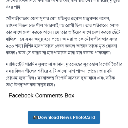
জেলের ভিতর নিয়ে বলা হয় আমার ভাই হাসপাতালে। এরপরেই মৃত্যুর
খবর পাই।
মৌলভীবাজার জেল সুপার মো: মজিবুর রহমান মজুমদার বলেন,
ড্যাফল বিজন চন্দ্র শীল প্যারলাইস্ড রোগী ছিল। তার পরিবারের লোক
তার সাথে দেখা করতে আসে। সে তার ভাইয়ের সাথে দেখা করতে হেঁটে
যাচ্ছিল। সে সময় অসুস্থ হয়ে পড়ে। আমরা তাকে মৌলভীবাজার সদর
২৫০ শয্যা বিশিষ্ট হাসপাতালে প্রেরন করলে ডাক্তার তাকে মৃত ঘোষনা
করেন। তবে সে রাস্থায় না হাসপাতালে মারা যায় বলতে পারবোনা।
ম্যাজিস্ট্রেট শারমিন সুলতানা জানান, মৃতদেহের সুরতহাল রিপোর্ট তৈরীর
সময় বিজন শীলের শরীরে ২ টি কালো দাগ পাওয়া গেছে। তার ২টি
চোখেই ফুলা ছিল। ময়নাতদন্ত রিপোর্ট আসলে বুঝা যাবে এবং সঠিক
তথ্য উপস্থাপন করা সম্ভব হবে।
Facebook Comments Box
Download News PhotoCard