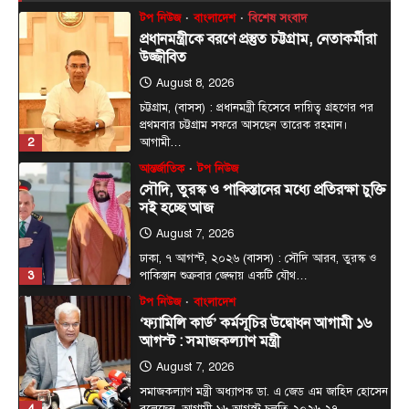
টপ নিউজ
বাংলাদেশ
বিশেষ সংবাদ
প্রধানমন্ত্রীকে বরণে প্রস্তুত চট্টগ্রাম, নেতাকর্মীরা
উজ্জীবিত
August 8, 2026
চট্টগ্রাম, (বাসস) : প্রধানমন্ত্রী হিসেবে দায়িত্ব গ্রহণের পর
প্রথমবার চট্টগ্রাম সফরে আসছেন তারেক রহমান।
2
আগামী…
আন্তর্জাতিক
টপ নিউজ
সৌদি, তুরস্ক ও পাকিস্তানের মধ্যে প্রতিরক্ষা চুক্তি
সই হচ্ছে আজ
August 7, 2026
ঢাকা, ৭ আগস্ট, ২০২৬ (বাসস) : সৌদি আরব, তুরস্ক ও
3
পাকিস্তান শুক্রবার জেদ্দায় একটি যৌথ…
টপ নিউজ
বাংলাদেশ
‘ফ্যামিলি কার্ড’ কর্মসূচির উদ্বোধন আগামী ১৬
আগস্ট : সমাজকল্যাণ মন্ত্রী
August 7, 2026
সমাজকল্যাণ মন্ত্রী অধ্যাপক ডা. এ জেড এম জাহিদ হোসেন