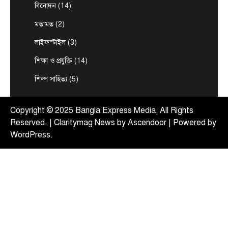
2
আগামী…
বিনোদন
(14)
আন্তর্জাতিক
টপ নিউজ
মতামত
(2)
সৌদি, তুরস্ক ও পাকিস্তানের মধ্যে প্রতিরক্ষা চুক্তি
সই হচ্ছে আজ
লাইফস্টাইল
(3)
August 7, 2026
শিক্ষা ও প্রযুক্তি
(14)
ঢাকা, ৭ আগস্ট, ২০২৬ (বাসস) : সৌদি আরব, তুরস্ক ও
3
শিল্প সাহিত্য
(5)
পাকিস্তান শুক্রবার জেদ্দায় একটি যৌথ…
টপ নিউজ
বাংলাদেশ
‘ফ্যামিলি কার্ড’ কর্মসূচির উদ্বোধন আগামী ১৬
Copyright © 2025 Bangla Express Media, All Rights
আগস্ট : সমাজকল্যাণ মন্ত্রী
Reserved. | Claritymag News by
Ascendoor
| Powered by
August 7, 2026
WordPress
.
সমাজকল্যাণ মন্ত্রী অধ্যাপক ডা. এ জেড এম জাহিদ হোসেন
4
বলেছেন, আগামী ১৬ আগস্ট চলতি ২০২৬-২৭…
টপ নিউজ
বাংলাদেশ
বিশেষ সংবাদ
সরকারের পাঁচ মন্ত্রণালয় ও দপ্তরে নতুন সচিব
নিয়োগ
August 7, 2026
দেশের তিনটি মন্ত্রণালয় ও দুইটি দপ্তরে নতুন সচিব নিয়োগ
5
দিয়েছে সরকার। আজ (বৃহস্পতিবার) এ সংক্রান্ত…