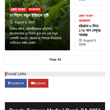
জেলা সংবাদ
বাংলাদেশ
চা শিল্পে নতুন ইতিহাস সৃষ্টি
জেলা সংবাদ
বাংলাদেশ
August 8, 2026
চট্টগ্রামে ৬ দিনে
তিমির বনিক, মৌলভীবাজার প্রতিনিধি:
১৭৮ জন ডেঙ্গুতে
বাংলাদেশের চা শিল্পে যুক্ত হল এক নতুন
আক্রান্ত
সোনালী অধ্যায়। চট্টগ্রাম চা নিলামে নিজেদের
August 8,
অতীতের সকল রেকর্ড…
2026
View All
Social Links
আন্তর্জাতিক
টপ নিউজ
Facebook
youtube
সৌদি, তুরস্ক ও পাকিস্তানের মধ্যে প্রতিরক্ষা চুক্তি
সই হচ্ছে আজ
August 7, 2026
ঢাকা, ৭ আগস্ট, ২০২৬ (বাসস) : সৌদি আরব, তুরস্ক ও