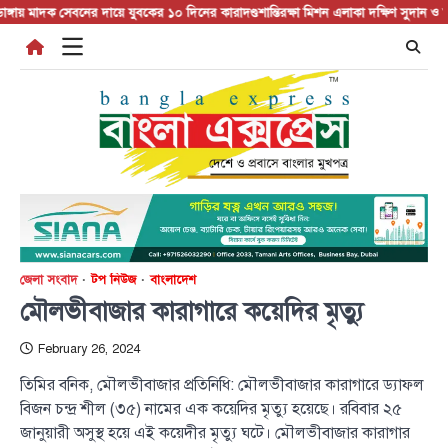
Skip
মাদক সেবনের দায়ে যুবকের ১০ দিনের কারাদণ্ড
শান্তিরক্ষা মিশন এলাকা দক্ষিণ সুদান ও আবেই 
to
content
জেলা সংবাদ
টপ নিউজ
বাংলাদেশ
মৌলভীবাজার কারাগারে কয়েদির মৃত্যু
February 26, 2024
তিমির বনিক, মৌলভীবাজার প্রতিনিধি: মৌলভীবাজার কারাগারে ড্যাফল
বিজন চন্দ্র শীল (৩৫) নামের এক কয়েদির মৃত্যু হয়েছে। রবিবার ২৫
জানুয়ারী অসুস্থ হয়ে এই কয়েদীর মৃত্যু ঘটে। মৌলভীবাজার কারাগার