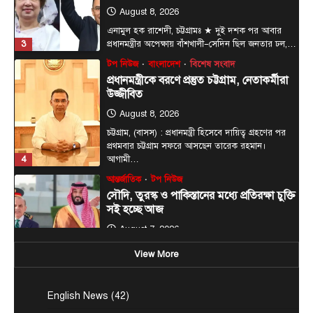
August 8, 2026
এনামুল হক রাশেদী, চট্টগ্রামঃ ★ দুই দশক পর আবার
3
প্রধানমন্ত্রীর অপেক্ষায় বাঁশখালী—সেদিন ছিল জনতার ঢল,…
টপ নিউজ
বাংলাদেশ
বিশেষ সংবাদ
প্রধানমন্ত্রীকে বরণে প্রস্তুত চট্টগ্রাম, নেতাকর্মীরা
উজ্জীবিত
August 8, 2026
চট্টগ্রাম, (বাসস) : প্রধানমন্ত্রী হিসেবে দায়িত্ব গ্রহণের পর
প্রথমবার চট্টগ্রাম সফরে আসছেন তারেক রহমান।
4
আগামী…
আন্তর্জাতিক
টপ নিউজ
সৌদি, তুরস্ক ও পাকিস্তানের মধ্যে প্রতিরক্ষা চুক্তি
সই হচ্ছে আজ
August 7, 2026
ঢাকা, ৭ আগস্ট, ২০২৬ (বাসস) : সৌদি আরব, তুরস্ক ও
View More
5
পাকিস্তান শুক্রবার জেদ্দায় একটি যৌথ…
টপ নিউজ
বাংলাদেশ
রাজনীতি
English News
(42)
রাষ্ট্রপতি পদে জামায়াত জোটের প্রার্থী কর্নেল
অলি