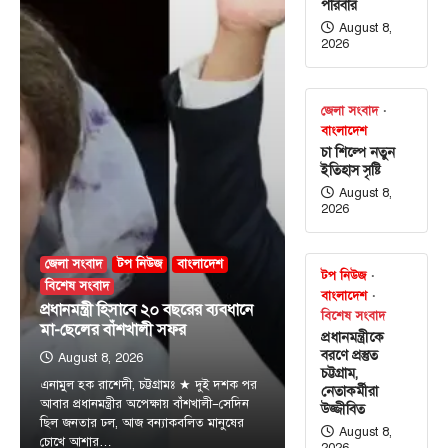
পরিবার
August 8,
2026
জেলা সংবাদ
বাংলাদেশ
চা শিল্পে নতুন
ইতিহাস সৃষ্টি
August 8,
2026
জেলা সংবাদ
টপ নিউজ
বাংলাদেশ
টপ নিউজ
বিশেষ সংবাদ
বাংলাদেশ
প্রধানমন্ত্রী হিসাবে ২০ বছরের ব্যবধানে
বিশেষ সংবাদ
মা-ছেলের বাঁশখালী সফর
প্রধানমন্ত্রীকে
বরণে প্রস্তুত
August 8, 2026
চট্টগ্রাম,
এনামুল হক রাশেদী, চট্টগ্রামঃ ★ দুই দশক পর
নেতাকর্মীরা
আবার প্রধানমন্ত্রীর অপেক্ষায় বাঁশখালী—সেদিন
উজ্জীবিত
ছিল জনতার ঢল, আজ বন্যাকবলিত মানুষের
August 8,
চোখে আশার…