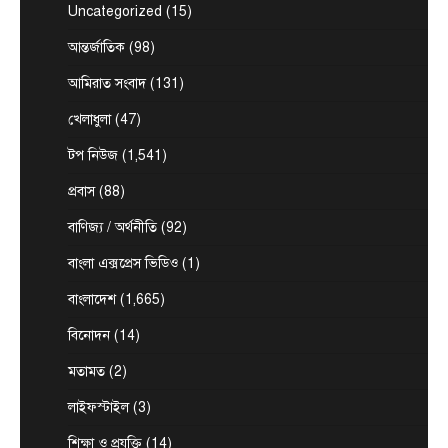
Uncategorized
(15)
August 9, 2026
আন্তর্জাতিক
(98)
দেশের ২৩তম রাষ্ট্রপতি নির্বাচনের জন্য জোটের প্রার্থী
হিসেবে এলডিপি চেয়ারম্যান কর্নেল (অব.) অলি আহমদের
আমিরাত সংবাদ
(131)
1
নাম…
খেলাধুলা
(47)
টপ নিউজ
বাংলাদেশ
রাজনীতি
রাষ্ট্রপতি পদে দুটি মনোনয়নপত্র সংগ্রহ বিএনপির
টপ নিউজ
(1,541)
August 9, 2026
প্রবাস
(88)
রাষ্ট্রপতি পদে নির্বাচনের জন্য নির্বাচন কমিশন কার্যালয়
থেকে দুটি মনোনয়নপত্র সংগ্রহ করেছে ক্ষমতাসীন দল
বাণিজ্য / অর্থনীতি
(92)
2
বিএনপি।…
বাংলা এক্সপ্রেস ভিডিও
(1)
জেলা সংবাদ
টপ নিউজ
বাংলাদেশ
বিশেষ সংবাদ
প্রধানমন্ত্রী হিসাবে ২০ বছরের ব্যবধানে মা-
বাংলাদেশ
(1,665)
ছেলের বাঁশখালী সফর
বিনোদন
(14)
August 8, 2026
এনামুল হক রাশেদী, চট্টগ্রামঃ ★ দুই দশক পর আবার
মতামত
(2)
3
প্রধানমন্ত্রীর অপেক্ষায় বাঁশখালী—সেদিন ছিল জনতার ঢল,…
লাইফস্টাইল
(3)
টপ নিউজ
বাংলাদেশ
বিশেষ সংবাদ
প্রধানমন্ত্রীকে বরণে প্রস্তুত চট্টগ্রাম, নেতাকর্মীরা
শিক্ষা ও প্রযুক্তি
(14)