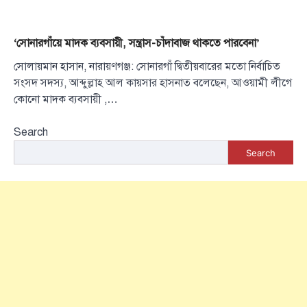
‘সোনারগাঁয়ে মাদক ব্যবসায়ী, সন্ত্রাস-চাঁদাবাজ থাকতে পারবেনা’
সোলায়মান হাসান, নারায়ণগঞ্জ: সোনারগাঁ দ্বিতীয়বারের মতো নির্বাচিত
সংসদ সদস্য, আব্দুল্লাহ আল কায়সার হাসনাত বলেছেন, আওয়ামী লীগে
কোনো মাদক ব্যবসায়ী ,…
Search
Search