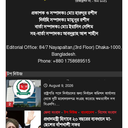
August 7, 2026
ঢাকা, ৭ আগস্ট, ২০২৬ (বাসস) : সৌদি আরব, তুরস্ক ও
প্রকাশক ও সম্পাদকঃ মোঃ হারুনুর রশীদ
5
পাকিস্তান শুক্রবার জেদ্দায় একটি যৌথ…
নির্বাহি সম্পাদকঃ মামুনুর রশীদ
টপ নিউজ
বাংলাদেশ
রাজনীতি
বার্তা সম্পাদকঃ মোঃ ইয়াসিন সেলিম
রাষ্ট্রপতি পদে জামায়াত জোটের প্রার্থী কর্নেল
সহ-বার্তা সম্পাদকঃ আবদুল্লাহ আল শাহীন
অলি
August 9, 2026
Editorial Office: 84/7 Nayapaltan,(3rd Floor) Dhaka-1000,
দেশের ২৩তম রাষ্ট্রপতি নির্বাচনের জন্য জোটের প্রার্থী
Bangladesh.
হিসেবে এলডিপি চেয়ারম্যান কর্নেল (অব.) অলি আহমদের
Phone: +880 1758689515
1
নাম…
টপ নিউজ
বাংলাদেশ
রাজনীতি
টপ নিউজ
রাষ্ট্রপতি পদে দুটি মনোনয়নপত্র সংগ্রহ বিএনপির
August 9, 2026
রাষ্ট্রপতি পদে নির্বাচনের জন্য নির্বাচন কমিশন কার্যালয়
থেকে দুটি মনোনয়নপত্র সংগ্রহ করেছে ক্ষমতাসীন দল
2
বিএনপি।…
জেলা সংবাদ
টপ নিউজ
বাংলাদেশ
বিশেষ সংবাদ
প্রধানমন্ত্রী হিসাবে ২০ বছরের ব্যবধানে মা-
ছেলের বাঁশখালী সফর