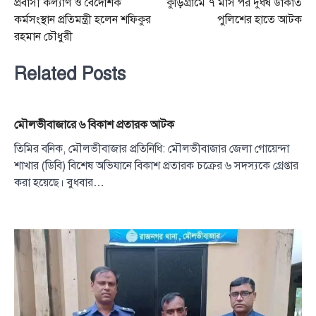
প্রবাসী কল্যাণ ও বৈদেশিক
কুড়িগ্রামে ৭ মাস পর দুর্ধর্ষ ডাকাত
navigation
কর্মসংস্থান প্রতিমন্ত্রী হলেন শফিকুর
পুলিশের হাতে আটক
রহমান চৌধুরী
Related Posts
মৌলভীবাজারে ৬ বিকাশ প্রতারক আটক
তিমির বনিক, মৌলভীবাজার প্রতিনিধি: মৌলভীবাজার জেলা গোয়েন্দা
শাখার (ডিবি) বিশেষ অভিযানে বিকাশ প্রতারক চক্রের ৬ সদস্যকে গ্রেপ্তার
করা হয়েছে। বুধবার…