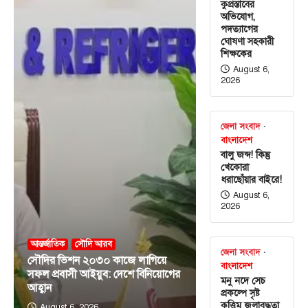
কুপ্রস্তাবের
অভিযোগ,
পদত্যাগের
ঘোষণা সহকারী
শিক্ষকের
August 6,
2026
জেলা সংবাদ
বাংলাদেশ
বালু জব্দ! কিন্তু
খেকোরা
ধরাছোঁয়ার বাইরে!
August 6,
2026
আন্তর্জাতিক
সৌদি আরব
জেলা সংবাদ
সৌদির ভিশন ২০৩০ কাজে লাগিয়ে
বাংলাদেশ
সফল প্রবাসী আইয়ুব: দেশে বিনিয়োগের
মনু নদে সেচ
আহ্বান
প্রকল্পে সৃষ্ট
কৃত্তিম জলাবদ্ধতা
August 6, 2026