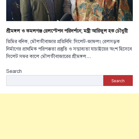
শ্রীমঙ্গল ও কমলগঞ্জ রেলস্টেশন পরিদর্শনে; মন্ত্রী আরিফুল হক চৌধুরী
তিমির বনিক, মৌলভীবাজার প্রতিনিধি: সিলেট-জাফলং রেলসড়ক
নির্মাণের প্রাথমিক পরিপক্কতা প্রস্তুতি ও সম্ভাব্যতা যাচাইয়ের অংশ হিসেবে
সিলেট সফর কালে মৌলভীবাজারের শ্রীমঙ্গল…
Search
Search