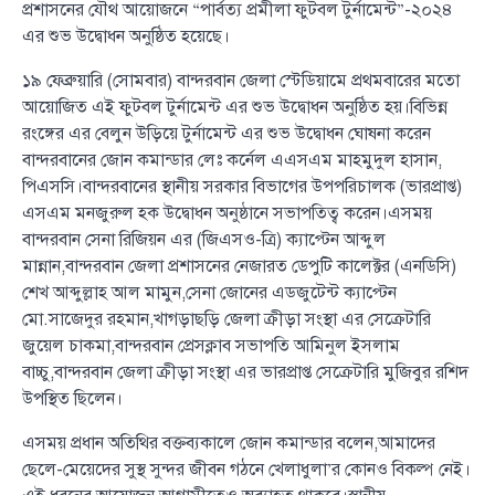
প্রশাসনের যৌথ আয়োজনে “পার্বত্য প্রমীলা ফুটবল টুর্নামেন্ট”-২০২৪
এর শুভ উদ্বোধন অনুষ্ঠিত হয়েছে।
১৯ ফেব্রুয়ারি (সোমবার) বান্দরবান জেলা স্টেডিয়ামে প্রথমবারের মতো
আয়োজিত এই ফুটবল টুর্নামেন্ট এর শুভ উদ্বোধন অনুষ্ঠিত হয়।বিভিন্ন
রংঙ্গের এর বেলুন উড়িয়ে টুর্নামেন্ট এর শুভ উদ্বোধন ঘোষনা করেন
বান্দরবানের জোন কমান্ডার লেঃ কর্নেল এএসএম মাহমুদুল হাসান,
পিএসসি।বান্দরবানের স্থানীয় সরকার বিভাগের উপপরিচালক (ভারপ্রাপ্ত)
এসএম মনজুরুল হক উদ্বোধন অনুষ্ঠানে সভাপতিত্ব করেন।এসময়
বান্দরবান সেনা রিজিয়ন এর (জিএসও-ত্রি) ক্যাপ্টেন আব্দুল
মান্নান,বান্দরবান জেলা প্রশাসনের নেজারত ডেপুটি কালেক্টর (এনডিসি)
শেখ আব্দুল্লাহ আল মামুন,সেনা জোনের এডজুটেন্ট ক্যাপ্টেন
মো.সাজেদুর রহমান,খাগড়াছড়ি জেলা ক্রীড়া সংস্থা এর সেক্রেটারি
জুয়েল চাকমা,বান্দরবান প্রেসক্লাব সভাপতি আমিনুল ইসলাম
বাচ্চু,বান্দরবান জেলা ক্রীড়া সংস্থা এর ভারপ্রাপ্ত সেক্রেটারি মুজিবুর রশিদ
উপস্থিত ছিলেন।
এসময় প্রধান অতিথির বক্তব্যকালে জোন কমান্ডার বলেন,আমাদের
ছেলে-মেয়েদের সুস্থ সুন্দর জীবন গঠনে খেলাধুলা’র কোনও বিকল্প নেই।