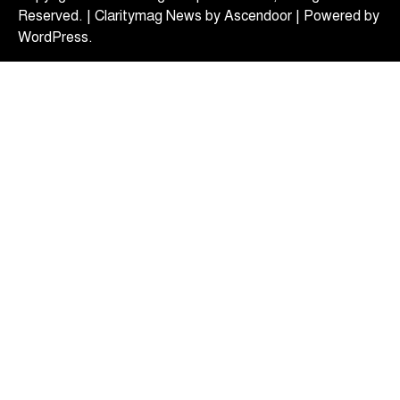
আগস্ট : সমাজকল্যাণ মন্ত্রী
Reserved. | Claritymag News by
Ascendoor
| Powered by
August 7, 2026
WordPress
.
সমাজকল্যাণ মন্ত্রী অধ্যাপক ডা. এ জেড এম জাহিদ হোসেন
4
বলেছেন, আগামী ১৬ আগস্ট চলতি ২০২৬-২৭…
টপ নিউজ
বাংলাদেশ
বিশেষ সংবাদ
সরকারের পাঁচ মন্ত্রণালয় ও দপ্তরে নতুন সচিব
নিয়োগ
August 7, 2026
দেশের তিনটি মন্ত্রণালয় ও দুইটি দপ্তরে নতুন সচিব নিয়োগ
5
দিয়েছে সরকার। আজ (বৃহস্পতিবার) এ সংক্রান্ত…