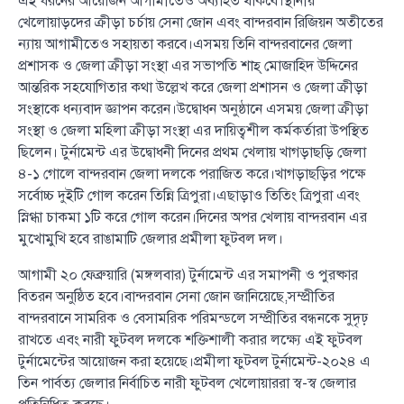
এই ধরনের আয়োজন আগামীতেও অব্যাহত থাকবে।স্থানীয়
খেলোয়াড়দের ক্রীড়া চর্চায় সেনা জোন এবং বান্দরবান রিজিয়ন অতীতের
ন্যায় আগামীতেও সহায়তা করবে।এসময় তিনি বান্দরবানের জেলা
প্রশাসক ও জেলা ক্রীড়া সংস্থা এর সভাপতি শাহ্ মোজাহিদ উদ্দিনের
আন্তরিক সহযোগিতার কথা উল্লেখ করে জেলা প্রশাসন ও জেলা ক্রীড়া
সংস্থাকে ধন্যবাদ জ্ঞাপন করেন।উদ্বোধন অনুষ্ঠানে এসময় জেলা ক্রীড়া
সংস্থা ও জেলা মহিলা ক্রীড়া সংস্থা এর দায়িত্বশীল কর্মকর্তারা উপস্থিত
ছিলেন। টুর্নামেন্ট এর উদ্বোধনী দিনের প্রথম খেলায় খাগড়াছড়ি জেলা
৪-১ গোলে বান্দরবান জেলা দলকে পরাজিত করে।খাগড়াছড়ির পক্ষে
সর্বোচ্চ দুইটি গোল করেন তিন্নি ত্রিপুরা।এছাড়াও তিতিং ত্রিপুরা এবং
স্নিগ্ধা চাকমা ১টি করে গোল করেন।দিনের অপর খেলায় বান্দরবান এর
মুখোমুখি হবে রাঙামাটি জেলার প্রমীলা ফুটবল দল।
আগামী ২০ ফেব্রুয়ারি (মঙ্গলবার) টুর্নামেন্ট এর সমাপনী ও পুরষ্কার
বিতরন অনুষ্ঠিত হবে।বান্দরবান সেনা জোন জানিয়েছে,সম্প্রীতির
বান্দরবানে সামরিক ও বেসামরিক পরিমন্ডলে সম্প্রীতির বন্ধনকে সুদৃঢ়
রাখতে এবং নারী ফুটবল দলকে শক্তিশালী করার লক্ষ্যে এই ফুটবল
টুর্নামেন্টের আয়োজন করা হয়েছে।প্রমীলা ফুটবল টুর্নামেন্ট-২০২৪ এ
তিন পার্বত্য জেলার নির্বাচিত নারী ফুটবল খেলোয়াররা স্ব-স্ব জেলার