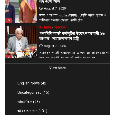
সই হচ্ছে আজ
August 7, 2026
ঢাকা, ৭ আগস্ট, ২০২৬ (বাসস) : সৌদি আরব, তুরস্ক ও
3
পাকিস্তান শুক্রবার জেদ্দায় একটি যৌথ…
টপ নিউজ
বাংলাদেশ
‘ফ্যামিলি কার্ড’ কর্মসূচির উদ্বোধন আগামী ১৬
আগস্ট : সমাজকল্যাণ মন্ত্রী
August 7, 2026
সমাজকল্যাণ মন্ত্রী অধ্যাপক ডা. এ জেড এম জাহিদ হোসেন
4
বলেছেন, আগামী ১৬ আগস্ট চলতি ২০২৬-২৭…
টপ নিউজ
বাংলাদেশ
বিশেষ সংবাদ
View More
সরকারের পাঁচ মন্ত্রণালয় ও দপ্তরে নতুন সচিব
নিয়োগ
English News
(42)
August 7, 2026
দেশের তিনটি মন্ত্রণালয় ও দুইটি দপ্তরে নতুন সচিব নিয়োগ
Uncategorized
(15)
5
দিয়েছে সরকার। আজ (বৃহস্পতিবার) এ সংক্রান্ত…
আন্তর্জাতিক
(98)
জেলা সংবাদ
টপ নিউজ
বাংলাদেশ
বিশেষ সংবাদ
প্রধানমন্ত্রী হিসাবে ২০ বছরের ব্যবধানে মা-
আমিরাত সংবাদ
(131)
ছেলের বাঁশখালী সফর