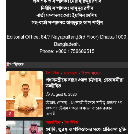
প্রকাশক ও সম্পাদকঃ মোঃ হারুনুর রশীদ
August 7, 2026
নির্বাহি সম্পাদকঃ মামুনুর রশীদ
বার্তা সম্পাদকঃ মোঃ ইয়াসিন সেলিম
দেশের তিনটি মন্ত্রণালয় ও দুইটি দপ্তরে নতুন সচিব নিয়োগ
5
দিয়েছে সরকার। আজ (বৃহস্পতিবার) এ সংক্রান্ত…
সহ-বার্তা সম্পাদকঃ আবদুল্লাহ আল শাহীন
জেলা সংবাদ
টপ নিউজ
বাংলাদেশ
বিশেষ সংবাদ
প্রধানমন্ত্রী হিসাবে ২০ বছরের ব্যবধানে মা-
Editorial Office: 84/7 Nayapaltan,(3rd Floor) Dhaka-1000,
ছেলের বাঁশখালী সফর
Bangladesh.
Phone: +880 1758689515
August 8, 2026
এনামুল হক রাশেদী, চট্টগ্রামঃ ★ দুই দশক পর আবার
টপ নিউজ
1
প্রধানমন্ত্রীর অপেক্ষায় বাঁশখালী—সেদিন ছিল জনতার ঢল,…
টপ নিউজ
বাংলাদেশ
বিশেষ সংবাদ
প্রধানমন্ত্রীকে বরণে প্রস্তুত চট্টগ্রাম, নেতাকর্মীরা
উজ্জীবিত
August 8, 2026
চট্টগ্রাম, (বাসস) : প্রধানমন্ত্রী হিসেবে দায়িত্ব গ্রহণের পর
প্রথমবার চট্টগ্রাম সফরে আসছেন তারেক রহমান।
2
আগামী…
আন্তর্জাতিক
টপ নিউজ
সৌদি, তুরস্ক ও পাকিস্তানের মধ্যে প্রতিরক্ষা চুক্তি