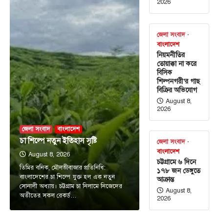
2026
জেলা সংবাদ
বাংলাদেশ
নিয়মনীতির
তোয়াক্কা না করে
বিসিক
শিল্পনগরী’র গাছ
বিক্রির অভিযোগ
August 8,
2026
জেলা সংবাদ
বাংলাদেশ
চা শিল্পে নতুন ইতিহাস সৃষ্টি
জেলা সংবাদ
বাংলাদেশ
August 8, 2026
চট্টগ্রামে ৬ দিনে
তিমির বনিক, মৌলভীবাজার প্রতিনিধি:
১৭৮ জন ডেঙ্গুতে
বাংলাদেশের চা শিল্পে যুক্ত হল এক নতুন
আক্রান্ত
সোনালী অধ্যায়। চট্টগ্রাম চা নিলামে নিজেদের
August 8,
অতীতের সকল রেকর্ড…
2026