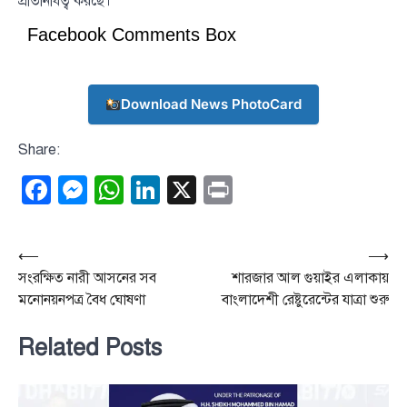
প্রতিনিধিত্ব করছে।
Facebook Comments Box
Download News PhotoCard
Share:
Facebook
Messenger
WhatsApp
LinkedIn
X
Print
Post
⟵
⟶
সংরক্ষিত নারী আসনের সব
শারজার আল গুয়াইর এলাকায়
navigation
মনোনয়নপত্র বৈধ ঘোষণা
বাংলাদেশী রেষ্টুরেন্টের যাত্রা শুরু
Related Posts