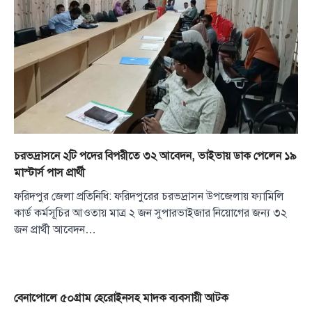
চরভদ্রাসনে ২টি পদের বিপরীতে ৩২ আবেদন, ভাইভায় ডাক পেলেন ১৯
মাস্টার্স পাস প্রার্থী
ফরিদপুর জেলা প্রতিনিধি: ফরিদপুরের চরভদ্রাসন উপজেলায় ফ্যামিলি
কার্ড কর্মসূচির আওতায় মাত্র ২ জন সুপারভাইজার নিয়োগের জন্য ৩২
জন প্রার্থী আবেদন…
বেনাপোলে ৫০গ্রাম হেরোইনসহ মাদক ব্যবসায়ী আটক