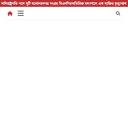
Skip
াষ্ট্রপতি পদে দুটি মনোনয়নপত্র সংগ্রহ বিএনপির
অতিরিক্ত মদ্যপানে এক ব্যক্তির মৃত্যু
আলফাডাঙ্গা
to
content