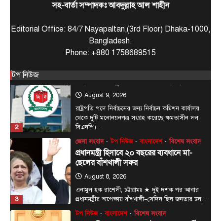
সহ-বার্তা সম্পাদকঃ আবদুল্লাহ আল শাহীন
টপ নিউজ
বাংলাদেশ
রাজনীতি
রাষ্ট্রপতি পদে দুটি মনোনয়নপত্র সংগ্রহ বিএনপির
Editorial Office: 84/7 Nayapaltan,(3rd Floor) Dhaka-1000,
August 9, 2026
Bangladesh.
রাষ্ট্রপতি পদে নির্বাচনের জন্য নির্বাচন কমিশন কার্যালয়
Phone: +880 1758689515
থেকে দুটি মনোনয়নপত্র সংগ্রহ করেছে ক্ষমতাসীন দল
2
বিএনপি।…
টপ নিউজ
জেলা সংবাদ
টপ নিউজ
বাংলাদেশ
বিশেষ সংবাদ
প্রধানমন্ত্রী হিসাবে ২০ বছরের ব্যবধানে মা-
ছেলের বাঁশখালী সফর
August 8, 2026
এনামুল হক রাশেদী, চট্টগ্রামঃ ★ দুই দশক পর আবার
3
প্রধানমন্ত্রীর অপেক্ষায় বাঁশখালী—সেদিন ছিল জনতার ঢল,…
টপ নিউজ
বাংলাদেশ
বিশেষ সংবাদ
প্রধানমন্ত্রীকে বরণে প্রস্তুত চট্টগ্রাম, নেতাকর্মীরা
উজ্জীবিত
August 8, 2026
চট্টগ্রাম, (বাসস) : প্রধানমন্ত্রী হিসেবে দায়িত্ব গ্রহণের পর
প্রথমবার চট্টগ্রাম সফরে আসছেন তারেক রহমান।
4
আগামী…