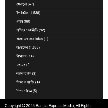
টপ নিউজ
বাংলাদেশ
খেলাধুলা
(47)
‘ফ্যামিলি কার্ড’ কর্মসূচির উদ্বোধন আগামী ১৬
আগস্ট : সমাজকল্যাণ মন্ত্রী
টপ নিউজ
(1,538)
August 7, 2026
প্রবাস
(88)
সমাজকল্যাণ মন্ত্রী অধ্যাপক ডা. এ জেড এম জাহিদ হোসেন
3
বলেছেন, আগামী ১৬ আগস্ট চলতি ২০২৬-২৭…
বাণিজ্য / অর্থনীতি
(92)
টপ নিউজ
বাংলাদেশ
বিশেষ সংবাদ
বাংলা এক্সপ্রেস ভিডিও
(1)
সরকারের পাঁচ মন্ত্রণালয় ও দপ্তরে নতুন সচিব
নিয়োগ
বাংলাদেশ
(1,655)
August 7, 2026
বিনোদন
(14)
দেশের তিনটি মন্ত্রণালয় ও দুইটি দপ্তরে নতুন সচিব নিয়োগ
4
দিয়েছে সরকার। আজ (বৃহস্পতিবার) এ সংক্রান্ত…
মতামত
(2)
টপ নিউজ
বাংলাদেশ
লাইফস্টাইল
(3)
‘বাংলাদেশের জনগণের অনুভূতির বিষয়ে
ভারতকে আরও বেশি সংবেদনশীল হতে হবে’
শিক্ষা ও প্রযুক্তি
(14)
August 7, 2026
শিল্প সাহিত্য
(5)
পররাষ্ট্র প্রতিমন্ত্রী শামা ওবায়েদ ইসলাম বলেছেন,
বাংলাদেশের জনগণের অনুভূতি ও সংবেদনশীলতার বিষয়ে
5
ভারতকে আরও বেশি…
Copyright © 2025 Bangla Express Media, All Rights