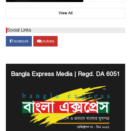
View All
আন্তর্জাতিক
টপ নিউজ
সৌদি, তুরস্ক ও পাকিস্তানের মধ্যে প্রতিরক্ষা চুক্তি
Social Links
সই হচ্ছে আজ
Facebook
youtube
August 7, 2026
ঢাকা, ৭ আগস্ট, ২০২৬ (বাসস) : সৌদি আরব, তুরস্ক ও
3
পাকিস্তান শুক্রবার জেদ্দায় একটি যৌথ…
টপ নিউজ
বাংলাদেশ
‘ফ্যামিলি কার্ড’ কর্মসূচির উদ্বোধন আগামী ১৬
Bangla Express Media | Regd. DA 6051
আগস্ট : সমাজকল্যাণ মন্ত্রী
August 7, 2026
সমাজকল্যাণ মন্ত্রী অধ্যাপক ডা. এ জেড এম জাহিদ হোসেন
4
বলেছেন, আগামী ১৬ আগস্ট চলতি ২০২৬-২৭…
টপ নিউজ
বাংলাদেশ
বিশেষ সংবাদ
সরকারের পাঁচ মন্ত্রণালয় ও দপ্তরে নতুন সচিব
নিয়োগ
August 7, 2026