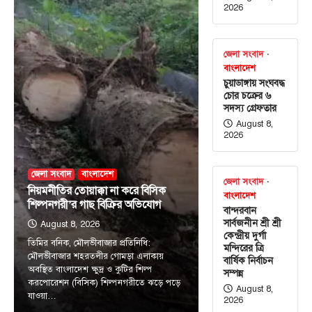
2026
জেলা সংবাদ
বাংলাদেশ
চুয়াডাঙ্গায় সংঘবদ্ধ
চোর চক্রের ৬
সদস্য গ্রেফতার
August 8,
2026
জেলা সংবাদ
বাংলাদেশ
জেলা সংবাদ
নিয়মনীতির তোয়াক্কা না করে বিসিক
বাংলাদেশ
শিল্পনগরী’র গাছ বিক্রির অভিযোগ
বান্দরবান
সার্বজনীন শ্রী শ্রী
August 8, 2026
কেন্দ্রীয় দুর্গা
তিমির বনিক, মৌলভীবাজার প্রতিনিধি:
মন্দিরের ত্রি
মৌলভীবাজার শহরতলীর গোমড়া এলাকায়
বার্ষিক নির্বাচন
অবস্থিত বাংলাদেশ ক্ষুদ্র ও কুটির শিল্প
সম্পন্ন
করপোরেশন (বিসিক) শিল্পনগরীতে ঝড়ে পড়ে
August 8,
যাওয়া…
2026