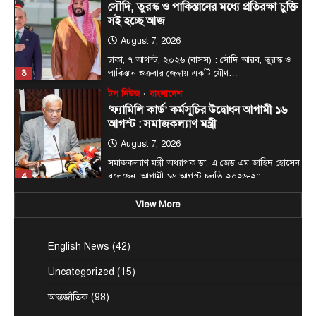
August 7, 2026
ঢাকা, ৭ আগস্ট, ২০২৬ (বাসস) : সৌদি আরব, তুরস্ক ও
3
পাকিস্তান শুক্রবার জেদ্দায় একটি যৌথ…
টপ নিউজ
বাংলাদেশ
‘ফ্যামিলি কার্ড’ কর্মসূচির উদ্বোধন আগামী ১৬
আগস্ট : সমাজকল্যাণ মন্ত্রী
August 7, 2026
সমাজকল্যাণ মন্ত্রী অধ্যাপক ডা. এ জেড এম জাহিদ হোসেন
4
বলেছেন, আগামী ১৬ আগস্ট চলতি ২০২৬-২৭…
টপ নিউজ
বাংলাদেশ
বিশেষ সংবাদ
সরকারের পাঁচ মন্ত্রণালয় ও দপ্তরে নতুন সচিব
নিয়োগ
View More
August 7, 2026
দেশের তিনটি মন্ত্রণালয় ও দুইটি দপ্তরে নতুন সচিব নিয়োগ
5
দিয়েছে সরকার। আজ (বৃহস্পতিবার) এ সংক্রান্ত…
English News
(42)
জেলা সংবাদ
টপ নিউজ
বাংলাদেশ
বিশেষ সংবাদ
Uncategorized
(15)
প্রধানমন্ত্রী হিসাবে ২০ বছরের ব্যবধানে মা-
ছেলের বাঁশখালী সফর
আন্তর্জাতিক
(98)
August 8, 2026