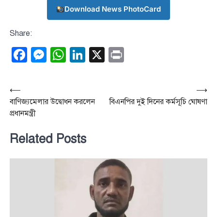
Download News PhotoCard
Share:
Facebook
Messenger
WhatsApp
LinkedIn
X
Print
Post
⟵
⟶
বাণিজ্যমেলার উদ্বোধন করলেন
বিএনপির দুই দিনের কর্মসূচি ঘোষণা
navigation
প্রধানমন্ত্রী
Related Posts