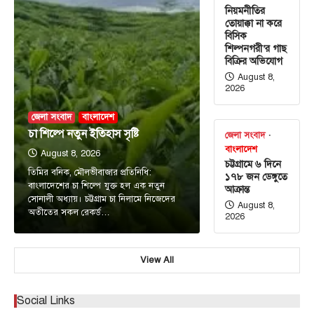
নিয়মনীতির
তোয়াক্কা না করে
বিসিক
শিল্পনগরী’র গাছ
বিক্রির অভিযোগ
August 8,
2026
জেলা সংবাদ
বাংলাদেশ
চা শিল্পে নতুন ইতিহাস সৃষ্টি
জেলা সংবাদ
বাংলাদেশ
August 8, 2026
চট্টগ্রামে ৬ দিনে
তিমির বনিক, মৌলভীবাজার প্রতিনিধি:
১৭৮ জন ডেঙ্গুতে
বাংলাদেশের চা শিল্পে যুক্ত হল এক নতুন
আক্রান্ত
সোনালী অধ্যায়। চট্টগ্রাম চা নিলামে নিজেদের
August 8,
অতীতের সকল রেকর্ড…
2026
View All
Social Links