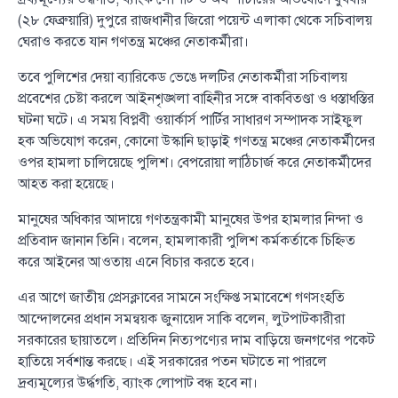
(২৮ ফেব্রুয়ারি) দুপুরে রাজধানীর জিরো পয়েন্ট এলাকা থেকে সচিবালয়
ঘেরাও করতে যান গণতন্ত্র মঞ্চের নেতাকর্মীরা।
তবে পুলিশের দেয়া ব্যারিকেড ভেঙে দলটির নেতাকর্মীরা সচিবালয়
প্রবেশের চেষ্টা করলে আইনশৃঙ্খলা বাহিনীর সঙ্গে বাকবিতণ্ডা ও ধস্তাধস্তির
ঘটনা ঘটে। এ সময় বিপ্লবী ওয়ার্কার্স পার্টির সাধারণ সম্পাদক সাইফুল
হক অভিযোগ করেন, কোনো উস্কানি ছাড়াই গণতন্ত্র মঞ্চের নেতাকর্মীদের
ওপর হামলা চালিয়েছে পুলিশ। বেপরোয়া লাঠিচার্জ করে নেতাকর্মীদের
আহত করা হয়েছে।
মানুষের অধিকার আদায়ে গণতন্ত্রকামী মানুষের উপর হামলার নিন্দা ও
প্রতিবাদ জানান তিনি। বলেন, হামলাকারী পুলিশ কর্মকর্তাকে চিহ্নিত
করে আইনের আওতায় এনে বিচার করতে হবে।
এর আগে জাতীয় প্রেসক্লাবের সামনে সংক্ষিপ্ত সমাবেশে গণসংহতি
আন্দোলনের প্রধান সমন্বয়ক জুনায়েদ সাকি বলেন, লুটপাটকারীরা
সরকারের ছায়াতলে। প্রতিদিন নিত্যপণ্যের দাম বাড়িয়ে জনগণের পকেট
হাতিয়ে সর্বশান্ত করছে। এই সরকারের পতন ঘটাতে না পারলে
দ্রব্যমূল্যের উর্দ্ধগতি, ব্যাংক লোপাট বন্ধ হবে না।