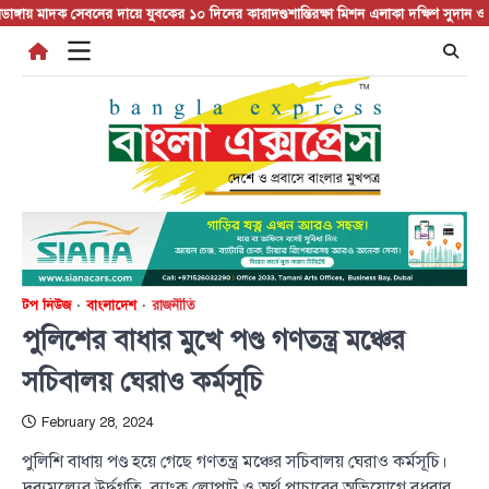
Skip
য় মাদক সেবনের দায়ে যুবকের ১০ দিনের কারাদণ্ড
শান্তিরক্ষা মিশন এলাকা দক্ষিণ সুদান ও আব
to
content
টপ নিউজ
বাংলাদেশ
রাজনীতি
পুলিশের বাধার মুখে পণ্ড গণতন্ত্র মঞ্চের
সচিবালয় ঘেরাও কর্মসূচি
February 28, 2024
পুলিশি বাধায় পণ্ড হয়ে গেছে গণতন্ত্র মঞ্চের সচিবালয় ঘেরাও কর্মসূচি।
দ্রব্যমূল্যের উর্দ্ধগতি, ব্যাংক লোপাট ও অর্থ পাচারের অভিযোগে বুধবার