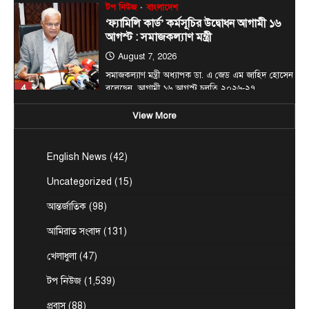
টপ নিউজ
বাংলাদেশ
‘ফ্যামিলি কার্ড’ কর্মসূচির উদ্বোধন আগামী ১৬
আগস্ট : সমাজকল্যাণ মন্ত্রী
August 7, 2026
সমাজকল্যাণ মন্ত্রী অধ্যাপক ডা. এ জেড এম জাহিদ হোসেন
4
বলেছেন, আগামী ১৬ আগস্ট চলতি ২০২৬-২৭…
টপ নিউজ
বাংলাদেশ
বিশেষ সংবাদ
View More
সরকারের পাঁচ মন্ত্রণালয় ও দপ্তরে নতুন সচিব
নিয়োগ
English News
(42)
August 7, 2026
দেশের তিনটি মন্ত্রণালয় ও দুইটি দপ্তরে নতুন সচিব নিয়োগ
Uncategorized
(15)
5
দিয়েছে সরকার। আজ (বৃহস্পতিবার) এ সংক্রান্ত…
আন্তর্জাতিক
(98)
জেলা সংবাদ
টপ নিউজ
বাংলাদেশ
বিশেষ সংবাদ
প্রধানমন্ত্রী হিসাবে ২০ বছরের ব্যবধানে মা-
আমিরাত সংবাদ
(131)
ছেলের বাঁশখালী সফর
খেলাধুলা
(47)
August 8, 2026
এনামুল হক রাশেদী, চট্টগ্রামঃ ★ দুই দশক পর আবার
টপ নিউজ
(1,539)
1
প্রধানমন্ত্রীর অপেক্ষায় বাঁশখালী—সেদিন ছিল জনতার ঢল,…
প্রবাস
(88)