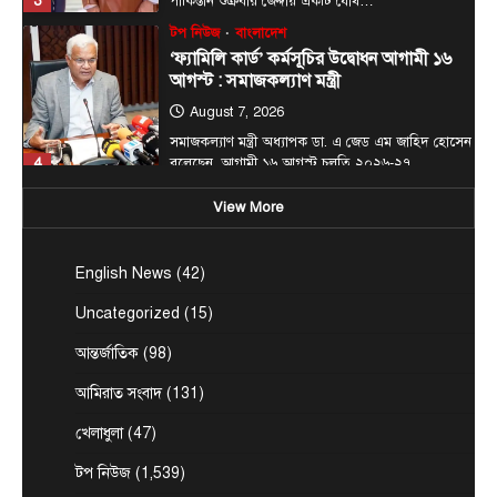
টপ নিউজ
বাংলাদেশ
‘ফ্যামিলি কার্ড’ কর্মসূচির উদ্বোধন আগামী ১৬
আগস্ট : সমাজকল্যাণ মন্ত্রী
August 7, 2026
সমাজকল্যাণ মন্ত্রী অধ্যাপক ডা. এ জেড এম জাহিদ হোসেন
4
বলেছেন, আগামী ১৬ আগস্ট চলতি ২০২৬-২৭…
টপ নিউজ
বাংলাদেশ
বিশেষ সংবাদ
সরকারের পাঁচ মন্ত্রণালয় ও দপ্তরে নতুন সচিব
View More
নিয়োগ
August 7, 2026
English News
(42)
দেশের তিনটি মন্ত্রণালয় ও দুইটি দপ্তরে নতুন সচিব নিয়োগ
5
দিয়েছে সরকার। আজ (বৃহস্পতিবার) এ সংক্রান্ত…
Uncategorized
(15)
জেলা সংবাদ
টপ নিউজ
বাংলাদেশ
বিশেষ সংবাদ
আন্তর্জাতিক
(98)
প্রধানমন্ত্রী হিসাবে ২০ বছরের ব্যবধানে মা-
ছেলের বাঁশখালী সফর
আমিরাত সংবাদ
(131)
August 8, 2026
খেলাধুলা
(47)
এনামুল হক রাশেদী, চট্টগ্রামঃ ★ দুই দশক পর আবার
1
প্রধানমন্ত্রীর অপেক্ষায় বাঁশখালী—সেদিন ছিল জনতার ঢল,…
টপ নিউজ
(1,539)