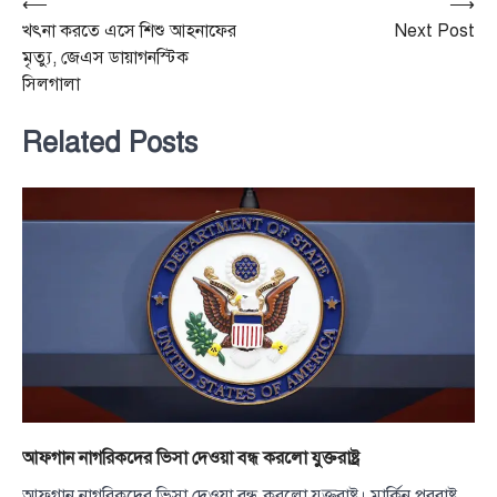
Post
⟵
⟶
খৎনা করতে এসে শিশু আহনাফের
Next Post
navigation
মৃত্যু, জেএস ডায়াগনস্টিক
সিলগালা
Related Posts
আফগান নাগরিকদের ভিসা দেওয়া বন্ধ করলো যুক্তরাষ্ট্র
আফগান নাগরিকদের ভিসা দেওয়া বন্ধ করলো যুক্তরাষ্ট্র। মার্কিন পররাষ্ট্র