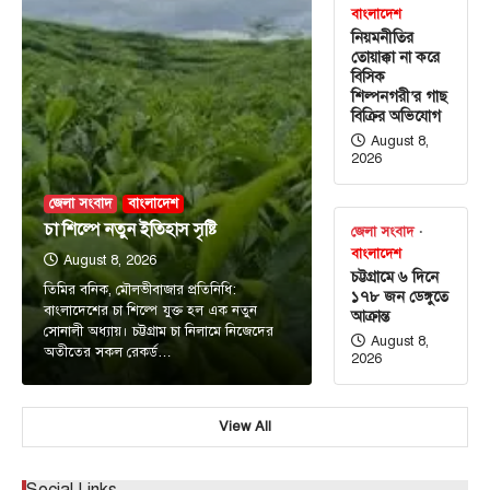
বাংলাদেশ
নিয়মনীতির
তোয়াক্কা না করে
বিসিক
শিল্পনগরী’র গাছ
বিক্রির অভিযোগ
August 8,
2026
জেলা সংবাদ
বাংলাদেশ
চা শিল্পে নতুন ইতিহাস সৃষ্টি
জেলা সংবাদ
বাংলাদেশ
August 8, 2026
চট্টগ্রামে ৬ দিনে
তিমির বনিক, মৌলভীবাজার প্রতিনিধি:
১৭৮ জন ডেঙ্গুতে
বাংলাদেশের চা শিল্পে যুক্ত হল এক নতুন
আক্রান্ত
সোনালী অধ্যায়। চট্টগ্রাম চা নিলামে নিজেদের
August 8,
অতীতের সকল রেকর্ড…
2026
View All