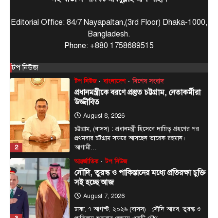
জেলা সংবাদ
টপ নিউজ
বাংলাদেশ
বিশেষ সংবাদ
প্রধানমন্ত্রী হিসাবে ২০ বছরের ব্যবধানে মা-
Editorial Office: 84/7 Nayapaltan,(3rd Floor) Dhaka-1000,
ছেলের বাঁশখালী সফর
Bangladesh.
August 8, 2026
Phone: +880 1758689515
এনামুল হক রাশেদী, চট্টগ্রামঃ ★ দুই দশক পর আবার
1
প্রধানমন্ত্রীর অপেক্ষায় বাঁশখালী—সেদিন ছিল জনতার ঢল,…
টপ নিউজ
টপ নিউজ
বাংলাদেশ
বিশেষ সংবাদ
প্রধানমন্ত্রীকে বরণে প্রস্তুত চট্টগ্রাম, নেতাকর্মীরা
উজ্জীবিত
August 8, 2026
চট্টগ্রাম, (বাসস) : প্রধানমন্ত্রী হিসেবে দায়িত্ব গ্রহণের পর
প্রথমবার চট্টগ্রাম সফরে আসছেন তারেক রহমান।
2
আগামী…
আন্তর্জাতিক
টপ নিউজ
সৌদি, তুরস্ক ও পাকিস্তানের মধ্যে প্রতিরক্ষা চুক্তি
সই হচ্ছে আজ
August 7, 2026
ঢাকা, ৭ আগস্ট, ২০২৬ (বাসস) : সৌদি আরব, তুরস্ক ও
3
পাকিস্তান শুক্রবার জেদ্দায় একটি যৌথ…