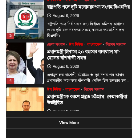
রাষ্ট্রপতি পদে নির্বাচনের জন্য নির্বাচন কমিশন কার্যালয়
থেকে দুটি মনোনয়নপত্র সংগ্রহ করেছে ক্ষমতাসীন দল
3
বিএনপি।…
জেলা সংবাদ
টপ নিউজ
বাংলাদেশ
বিশেষ সংবাদ
প্রধানমন্ত্রী হিসাবে ২০ বছরের ব্যবধানে মা-
ছেলের বাঁশখালী সফর
August 8, 2026
এনামুল হক রাশেদী, চট্টগ্রামঃ ★ দুই দশক পর আবার
4
প্রধানমন্ত্রীর অপেক্ষায় বাঁশখালী—সেদিন ছিল জনতার ঢল,…
টপ নিউজ
বাংলাদেশ
বিশেষ সংবাদ
প্রধানমন্ত্রীকে বরণে প্রস্তুত চট্টগ্রাম, নেতাকর্মীরা
উজ্জীবিত
August 8, 2026
চট্টগ্রাম, (বাসস) : প্রধানমন্ত্রী হিসেবে দায়িত্ব গ্রহণের পর
প্রথমবার চট্টগ্রাম সফরে আসছেন তারেক রহমান।
5
আগামী…
টপ নিউজ
বাংলাদেশ
বিশেষ সংবাদ
View More
বন্যায় ক্ষতিগ্রস্তদের হাতে ঘরের চাবি তুলে
দিলেন প্রধানমন্ত্রী