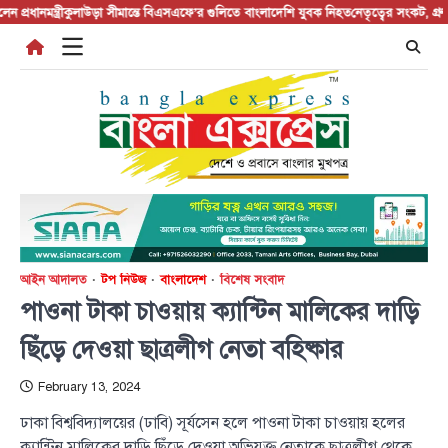
Skip
মন্ত্রী
কুলাউড়া সীমান্তে বিএসএফে’র গুলিতে বাংলাদেশি যুবক নিহত
নেতৃত্বের সংকট, গ্রুপিং নির
to
content
আইন আদালত
টপ নিউজ
বাংলাদেশ
বিশেষ সংবাদ
পাওনা টাকা চাওয়ায় ক্যান্টিন মালিকের দাড়ি
ছিঁড়ে দেওয়া ছাত্রলীগ নেতা বহিষ্কার
February 13, 2024
ঢাকা বিশ্ববিদ্যালয়ের (ঢাবি) সূর্যসেন হলে পাওনা টাকা চাওয়ায় হলের
ক্যান্টিন মালিকের দাড়ি ছিঁড়ে দেওয়া অভিযুক্ত নেতাকে ছাত্রলীগ থেকে