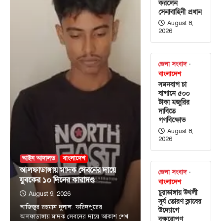
করলেন
সেনাবাহিনী প্রধান
August 8,
2026
জেলা সংবাদ
বাংলাদেশ
সমনবাগ চা
বাগানে ৫০০
টাকা মজুরির
দাবিতে
গণবিক্ষোভ
August 8,
2026
আইন আদালত
বাংলাদেশ
আলফাডাঙ্গায় মাদক সেবনের দায়ে
জেলা সংবাদ
যুবকের ১০ দিনের কারাদণ্ড
বাংলাদেশ
চুয়াডাঙ্গায় উথলী
August 9, 2026
সূর্য তোরণ ক্লাবের
আজিজুর রহমান দুলাল: ফরিদপুরের
উদ্যোগে
আলফাডাঙ্গায় মাদক সেবনের দায়ে আকাশ শেখ
বৃক্ষরোপণ