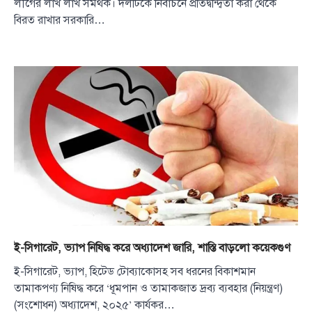
লীগের লাখ লাখ সমর্থক। দলটিকে নির্বাচনে প্রতিদ্বন্দ্বিতা করা থেকে
বিরত রাখার সরকারি…
ই-সিগারেট, ভ্যাপ নিষিদ্ধ করে অধ্যাদেশ জারি, শাস্তি বাড়লো কয়েকগুণ
ই-সিগারেট, ভ্যাপ, হিটেড টোব্যাকোসহ সব ধরনের বিকাশমান
তামাকপণ্য নিষিদ্ধ করে ‘ধূমপান ও তামাকজাত দ্রব্য ব্যবহার (নিয়ন্ত্রণ)
(সংশোধন) অধ্যাদেশ, ২০২৫’ কার্যকর…