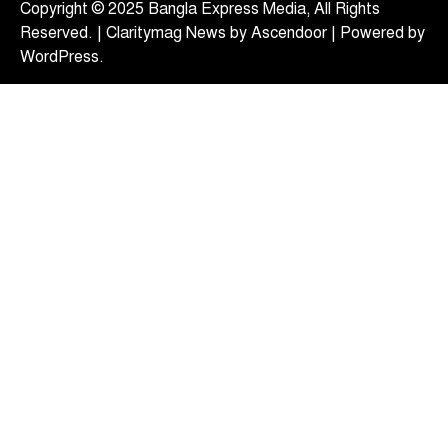
Copyright © 2025 Bangla Express Media, All Rights
টপ নিউজ
বাংলাদেশ
বিশেষ সংবাদ
Reserved. | Claritymag News by
Ascendoor
| Powered by
বন্যায় ক্ষতিগ্রস্তদের হাতে ঘরের চাবি তুলে
WordPress
.
দিলেন প্রধানমন্ত্রী
August 9, 2026
প্রধানমন্ত্রী তারেক রহমান বাঁশখালীর বন্যায় ক্ষতিগ্রস্তদের
হাতে টিনের নতুন ঘরের চাবি তুলে দিয়েছেন। আজ
5
রোববার…