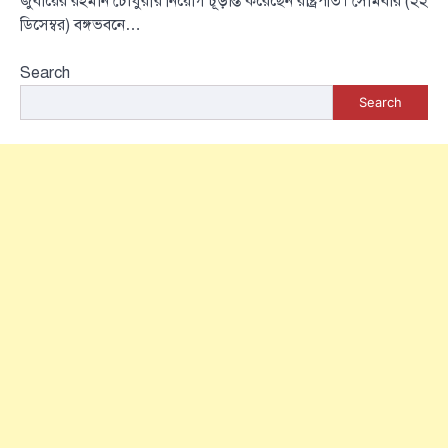
জুবায়ের রহমান চৌধুরীর নিয়োগ চূড়ান্ত করেছেন রাষ্ট্রপতি। সোমবার (২২
ডিসেম্বর) বঙ্গভবনে…
Search
Search