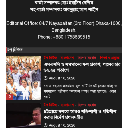
বার্তা সম্পাদকঃ মোঃ ইয়াসিন সেলিম
1
সোমবার বেলা…
সহ-বার্তা সম্পাদকঃ আবদুল্লাহ আল শাহীন
টপ নিউজ
বাংলাদেশ
বিশেষ সংবাদ
শিক্ষা ও প্রযুক্তি
এসএসসি ও সমমানের ফল প্রকাশ, পাসের হার
Editorial Office: 84/7 Nayapaltan,(3rd Floor) Dhaka-1000,
৬২.২৫ শতাংশ
Bangladesh.
August 10, 2026
Phone: +880 1758689515
চলতি বছরের মাধ্যমিক স্কুল সার্টিফিকেট (এসএসসি) ও
সমমানের পরীক্ষার ফলাফল প্রকাশ করা হয়েছে। এবার
টপ নিউজ
2
নয়টি…
টপ নিউজ
বাংলাদেশ
বিশেষ সংবাদ
চট্টগ্রামে দলকে আরও শক্তিশালী ও গতিশীল
করার নির্দেশ প্রধানমন্ত্রীর
August 10, 2026
এনামুল হক রাশেদী, চট্টগ্রামঃ তৃণমূলে সংগঠন শক্তিশালী,
নেতাকর্মীদের মধ্যে সমন্বয় বাড়ানোর ওপর গুরুত্ব চট্টগ্রামে
3
বিএনপির…
টপ নিউজ
বাংলাদেশ
বিশেষ সংবাদ
যারা শান্তি-শৃঙ্খলা নষ্ট করতে চায় তাদের বিরুদ্ধে
সতর্ক থাকতে হবে: প্রধানমন্ত্রী
August 9, 2026