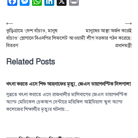
Facebook
Messenger
WhatsApp
LinkedIn
X
Print
Post
⟵
⟶
কুড়িগ্রামে ‘দেশ বাঁচাও, মানুষ
মানুষের আস্থা অর্জন করেই
navigation
বাঁচাও’ স্লোগানে বিএনপির লিফলেট
আওয়ামী লীগ সরকার গঠন করেছে:
বিতরণ
প্রধানমন্ত্রী
Related Posts
খৎনা করতে এসে শিশু আহনাফের মৃত্যু, জেএস ডায়াগনস্টিক সিলগালা
সুন্নতে খৎনা করাতে এসে রাজধানীর মালিবাগের জেএস ডায়াগনস্টিক
অ্যান্ড মেডিকেল চেকআপ সেন্টারে মতিঝিল আইডিয়াল স্কুল অ্যান্ড
কলেজের শিক্ষার্থীর মৃত্যুর ঘটনায়…