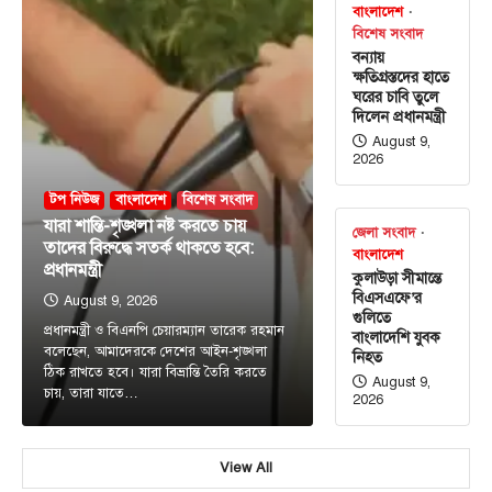
বাংলাদেশ
বিশেষ সংবাদ
বন্যায়
ক্ষতিগ্রস্তদের হাতে
ঘরের চাবি তুলে
দিলেন প্রধানমন্ত্রী
August 9,
2026
টপ নিউজ
বাংলাদেশ
বিশেষ সংবাদ
যারা শান্তি-শৃঙ্খলা নষ্ট করতে চায়
জেলা সংবাদ
তাদের বিরুদ্ধে সতর্ক থাকতে হবে:
বাংলাদেশ
প্রধানমন্ত্রী
কুলাউড়া সীমান্তে
বিএসএফে’র
August 9, 2026
টপ নিউজ
বাংলাদেশ
বিশেষ সংবাদ
গুলিতে
চট্টগ্রামে দলকে আরও শক্তিশালী ও গতিশীল
প্রধানমন্ত্রী ও বিএনপি চেয়ারম্যান তারেক রহমান
বাংলাদেশি যুবক
করার নির্দেশ প্রধানমন্ত্রীর
বলেছেন, আমাদেরকে দেশের আইন-শৃঙ্খলা
নিহত
ঠিক রাখতে হবে। যারা বিভ্রান্তি তৈরি করতে
August 9,
August 10, 2026
চায়, তারা যাতে…
2026
এনামুল হক রাশেদী, চট্টগ্রামঃ তৃণমূলে সংগঠন শক্তিশালী,
নেতাকর্মীদের মধ্যে সমন্বয় বাড়ানোর ওপর গুরুত্ব চট্টগ্রামে
3
বিএনপির…
View All
টপ নিউজ
বাংলাদেশ
বিশেষ সংবাদ