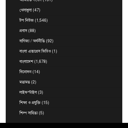
৬২.২৫ শতাংশ
খেলাধুলা
(47)
August 10, 2026
চলতি বছরের মাধ্যমিক স্কুল সার্টিফিকেট (এসএসসি) ও
টপ নিউজ
(1,546)
সমমানের পরীক্ষার ফলাফল প্রকাশ করা হয়েছে। এবার
প্রবাস
(88)
2
নয়টি…
টপ নিউজ
বাংলাদেশ
বিশেষ সংবাদ
বাণিজ্য / অর্থনীতি
(92)
চট্টগ্রামে দলকে আরও শক্তিশালী ও গতিশীল
করার নির্দেশ প্রধানমন্ত্রীর
বাংলা এক্সপ্রেস ভিডিও
(1)
August 10, 2026
বাংলাদেশ
(1,678)
এনামুল হক রাশেদী, চট্টগ্রামঃ তৃণমূলে সংগঠন শক্তিশালী,
বিনোদন
(14)
নেতাকর্মীদের মধ্যে সমন্বয় বাড়ানোর ওপর গুরুত্ব চট্টগ্রামে
3
বিএনপির…
মতামত
(2)
টপ নিউজ
বাংলাদেশ
বিশেষ সংবাদ
যারা শান্তি-শৃঙ্খলা নষ্ট করতে চায় তাদের বিরুদ্ধে
লাইফস্টাইল
(3)
সতর্ক থাকতে হবে: প্রধানমন্ত্রী
শিক্ষা ও প্রযুক্তি
(15)
August 9, 2026
শিল্প সাহিত্য
(5)
প্রধানমন্ত্রী ও বিএনপি চেয়ারম্যান তারেক রহমান বলেছেন,
আমাদেরকে দেশের আইন-শৃঙ্খলা ঠিক রাখতে হবে। যারা
4
বিভ্রান্তি…