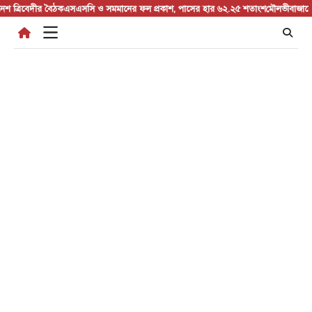
Skip
্রিবেদীর বৈঠক
এসএসসি ও সমমানের ফল প্রকাশ, পাসের হার ৬২.২৫ শতাংশ
মৌলভীবাজারে পুত্রব
to
content