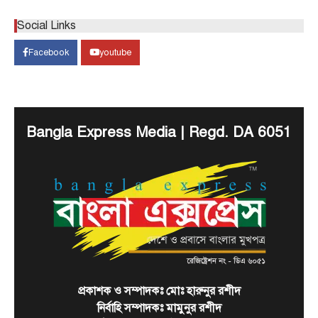
যারা শান্তি-শৃঙ্খলা নষ্ট করতে চায় তাদের বিরুদ্ধে
Social Links
সতর্ক থাকতে হবে: প্রধানমন্ত্রী
August 9, 2026
Facebook
youtube
প্রধানমন্ত্রী ও বিএনপি চেয়ারম্যান তারেক রহমান বলেছেন,
আমাদেরকে দেশের আইন-শৃঙ্খলা ঠিক রাখতে হবে। যারা
4
বিভ্রান্তি…
টপ নিউজ
বাংলাদেশ
বিশেষ সংবাদ
Bangla Express Media | Regd. DA 6051
বন্যায় ক্ষতিগ্রস্তদের হাতে ঘরের চাবি তুলে
দিলেন প্রধানমন্ত্রী
August 9, 2026
প্রধানমন্ত্রী তারেক রহমান বাঁশখালীর বন্যায় ক্ষতিগ্রস্তদের
হাতে টিনের নতুন ঘরের চাবি তুলে দিয়েছেন। আজ
5
রোববার…
টপ নিউজ
বাংলাদেশ
রাজনীতি
প্রধানমন্ত্রীর সঙ্গে ভারতীয় হাইকমিশনার দীনেশ
ত্রিবেদীর বৈঠক
August 10, 2026
প্রকাশক ও সম্পাদকঃ মোঃ হারুনুর রশীদ
প্রধানমন্ত্রী তারেক রহমানের সঙ্গে বৈঠক করেছেন ঢাকায়
নির্বাহি সম্পাদকঃ মামুনুর রশীদ
নিযুক্ত ভারতের হাইকমিশনার দীনেশ ত্রিবেদী। আজ