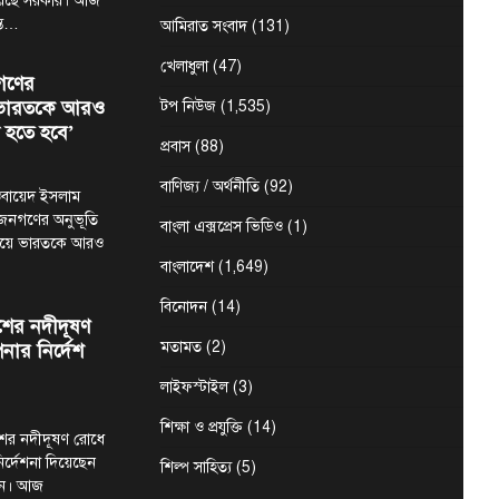
য়েছে সরকার। আজ
ন্ত…
আমিরাত সংবাদ
(131)
খেলাধুলা
(47)
গণের
ে ভারতকে আরও
টপ নিউজ
(1,535)
 হতে হবে’
প্রবাস
(88)
বাণিজ্য / অর্থনীতি
(92)
মা ওবায়েদ ইসলাম
 জনগণের অনুভূতি
বাংলা এক্সপ্রেস ভিডিও
(1)
ষয়ে ভারতকে আরও
বাংলাদেশ
(1,649)
বিনোদন
(14)
শের নদীদূষণ
মতামত
(2)
নার নির্দেশ
লাইফস্টাইল
(3)
শিক্ষা ও প্রযুক্তি
(14)
শের নদীদূষণ রোধে
ির্দেশনা দিয়েছেন
শিল্প সাহিত্য
(5)
হমান। আজ