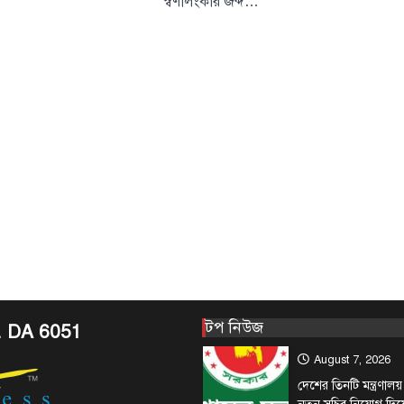
স্বর্ণালংকার জব্দ…
August 6, 2026
প্রধানমন্ত্রীর রাজনৈতিক
কবির রিজভী বলেছেন, ক
দণ্ডপ্রাপ্ত সাবেক প্রধানম
4
বক্তব্য…
টপ নিউজ
বাণিজ্য / অর্
সোনার দাম ভরি
বাড়ল ৯,৮৫৬ টা
August 6, 2026
দেশের বাজারে সোনার 
ঘোষণা দিয়েছে বাংলাদে
অ্যাসোসিয়েশন (বাজুস)
5
স্বর্ণালংকারে দাম প্রতি
টপ নিউজ
বাংলাদেশ
সরকারের পাঁচ মন্ত
টপ নিউজ
. DA 6051
দপ্তরে নতুন সচিব
August 7, 2026
দেশের তিনটি মন্ত্রণালয়