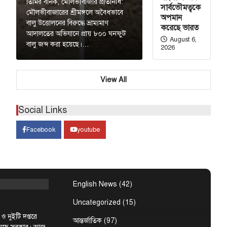
তিমির বনিক, মৌলভীবাজার প্রতিনিধি:
সার্বভৌমত্বকে
মৌলভীবাজারের শ্রীমঙ্গলে অবৈধভাবে
অপমান
 উপদেষ্টা রুহুল
বালু উত্তোলনের বিরুদ্ধে ভ্রাম্যমাণ
করেছে ভারত
্ষমতাচ্যুত ও
আদালতের অভিযানে প্রায় ৮০০ ঘনফুট
ন্ত্রী শেখ হাসিনাকে
August 6,
বালু জব্দ করা হয়েছে।…
2026
থনীতি
বাংলাদেশ
তে একলাফে
View All
কা
Social Links
দাম বাড়ানোর
শ জুয়েলার্স
Facebook
youtube
। ভ্যাটসহ
…
বিশেষ সংবাদ
্রণালয় ও
English News
(42)
 নিয়োগ
Uncategorized
(15)
 ও দুইটি দপ্তরে
আন্তর্জাতিক
(97)