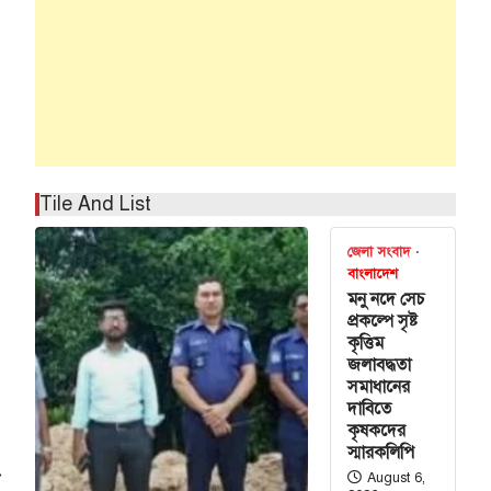
Tile And List
জেলা সংবাদ
বাংলাদেশ
মনু নদে সেচ
প্রকল্পে সৃষ্ট
কৃত্তিম
জলাবদ্ধতা
সমাধানের
দাবিতে
কৃষকদের
স্মারকলিপি
⟶
August 6,