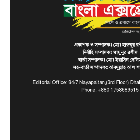
প্রকাশক ও সম্পাদকঃ মোঃ হারুনুর র
নির্বাহি সম্পাদকঃ মামুনুর রশীদ
বার্তা সম্পাদকঃ মোঃ ইয়াসিন সেলি
সহ-বার্তা সম্পাদকঃ আবদুল্লাহ আল শ
Editorial Office: 84/7 Nayapaltan,(3rd Floor) D
Phone: +880 1758689515