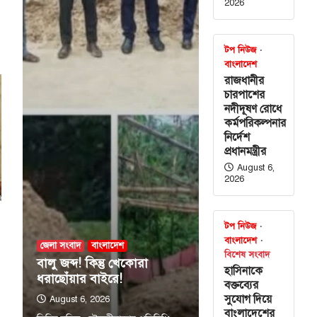
2026
টপ নিউজ
বাংলাদেশ
রাজধানীর
চারপাশের
নদীদূষণ রোধে
শের নদীদূষণ
কর্মপরিকল্পনার
নার নির্দেশ
নির্দেশ
প্রধানমন্ত্রীর
August 6,
2026
শের নদীদূষণ রোধে
ির্দেশনা দিয়েছেন
হমান। আজ
টপ নিউজ
বাংলাদেশ
জেলা সংবাদ
বাংলাদেশ
বিশেষ সংবাদ
বিশেষ সংবাদ
বালু জব্দ! কিন্তু খেকোরা
ের সুযোগ দিয়ে
হাসিনাকে
ধরাছোঁয়ার বাইরে!
ভৌমত্বকে
বক্তব্যের
সুযোগ দিয়ে
ারত
August 6, 2026
বাংলাদেশের