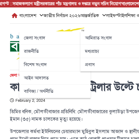
Skip
 সমাজকল্যাণ মন্ত্রী
সরকারের পাঁচ মন্ত্রণালয় ও দপ্তরে নতুন সচিব নিয়োগ
‘বাংলাদেশের জন
to
বাংলাদেশ
জাতীয় নির্বাচন ২০২৬
আন্তর্জাতিক
লাইফস্টাইল
শিক্ষা ও
content
জেলা সংবাদ
আমিরাত সংবাদ
রাজনীতি
মধ্যপ্রাচ্য
বিশেষ সংবাদ
প্রবাস
জেলা সংবাদ
টপ নিউজ
বাংলাদেশ
আইন আদালত
কাঠবোঝাই পাওয়ার ট্রিলার উল্টে
বাণিজ্য / অর্থনীতি
February 2, 2024
তিমির বনিক, মৌলভীবাজার প্রতিনিধি: মৌলভীবাজারের কুলাউড়া উপজেলার ক
ইমান (৩৫) নামক চালকের মৃত্যু হয়েছে।
উপজেলার কর্মধা ইউনিয়নের চেয়ারম্যান মুহিবুল ইসলাম আজাদ ও স্থান