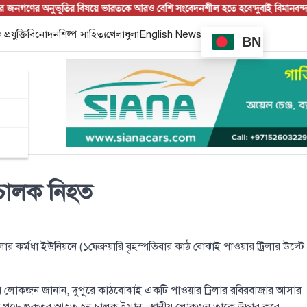
গণের অনুভূতির বিষয়ে ভারতকে আরও বেশি সংবেদনশীল হতে হবে’
দুবাই বিমানবন্দরে বি
 প্রযুক্তি
বিনোদন
শিল্প সাহিত্য
খেলাধুলা
English News
BN
 চালক নিহত
র্মধা ইউনিয়নে (১ফেব্রুয়ারি বৃহস্পতিবার কাঠ বোঝাই পাওয়ার ট্রিলার উল্টে
ীয় লোকজন জানান, দুপুরে কাঠবোঝাই একটি পাওয়ার ট্রিলার রবিরবাজার আসার