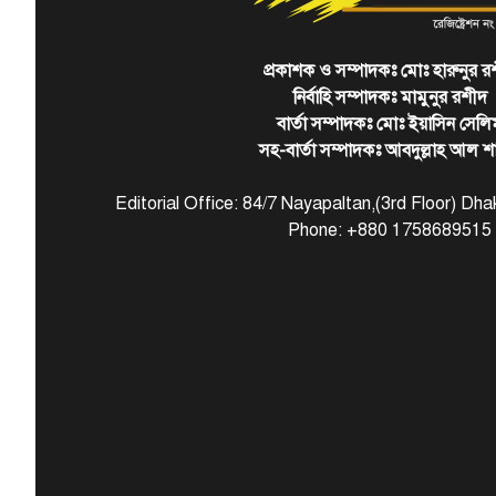
প্রকাশক ও সম্পাদকঃ মোঃ হারুনুর র
নির্বাহি সম্পাদকঃ মামুনুর রশীদ
বার্তা সম্পাদকঃ মোঃ ইয়াসিন সেলি
সহ-বার্তা সম্পাদকঃ আবদুল্লাহ আল শ
Editorial Office: 84/7 Nayapaltan,(3rd Floor) D
Phone: +880 1758689515