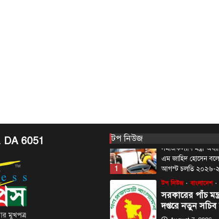
বাংলাদেশের সার্ব
অপমান করেছে ভ
August 6, 2026
প্রধানমন্ত্রীর রাজনৈতিক
কবির রিজভী বলেছেন, ক
দণ্ডপ্রাপ্ত সাবেক প্রধানম
5
বক্তব্য…
টপ নিউজ
বাংলাদেশ
‘ফ্যামিলি কার্ড’ কর
উদ্বোধন আগামী ১
সমাজকল্যাণ মন্ত্রী
August 7, 2026
টপ নিউজ
. DA 6051
সমাজকল্যাণ মন্ত্রী অধ
এম জাহিদ হোসেন বল
1
আগস্ট চলতি ২০২৬
টপ নিউজ
বাংলাদেশ
সরকারের পাঁচ মন্ত
দপ্তরে নতুন সচিব