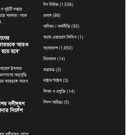
টপ নিউজ
(1,536)
 ও দুইটি দপ্তরে
য়েছে সরকার। আজ
প্রবাস
(88)
ন্ত…
বাণিজ্য / অর্থনীতি
(92)
গণের
বাংলা এক্সপ্রেস ভিডিও
(1)
ে ভারতকে আরও
বাংলাদেশ
(1,650)
 হতে হবে’
বিনোদন
(14)
মা ওবায়েদ ইসলাম
মতামত
(2)
 জনগণের অনুভূতি
লাইফস্টাইল
(3)
ষয়ে ভারতকে আরও
শিক্ষা ও প্রযুক্তি
(14)
শিল্প সাহিত্য
(5)
শের নদীদূষণ
নার নির্দেশ
শের নদীদূষণ রোধে