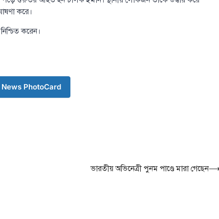
াপা পড়ে গুরুতর আহত হন চালক ইমান। স্থানীয় লোকজন তাকে উদ্ধার করে
ঘোষণা করে।
 নিশ্চিত করেন।
 News PhotoCard
ভারতীয় অভিনেত্রী পুনম পাণ্ডে মারা গেছেন
টপ নিউজ
বাংলাদেশ
‘বাংলাদেশের জন