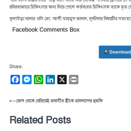
পথে উল্টে রাস্তার নিচে পড়ে যায়। এতে কাঠ বোঝাই পাওয়ার ট্রিলারে চ
রবিরবাজারে চিকিৎসার জন্য নিয়ে গেলে কর্তব্যরত চিকিৎসক তাকে মৃত 
কুলাউড়া থানার ওসি মো. আলী মাহমুদ জানান, দূর্ঘটনায় বিষয়টির সত্যতা
Facebook Comments Box
Download
Share:
Facebook
Messenger
WhatsApp
LinkedIn
X
Print
Post
⟵
জেল থেকে বেরিয়েই প্রবাসীর স্ত্রীকে প্রাননাশের হুমকি
navigation
Related Posts