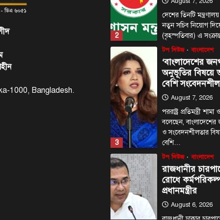
August 7, 2026
দেশের তিনটি মন্ত্রণালয়
নতুন সচিব নিয়োগ দি
শীদ
2
(বৃহস্পতিবার) এ সংক্রা
টপ নিউজ
বাংলাদেশ
ম
‘বাংলাদেশের জন
াহীন
অনুভূতির বিষয়
বেশি সংবেদনশীল
haka-1000, Bangladesh.
August 7, 2026
পররাষ্ট্র প্রতিমন্ত্রী শা
বলেছেন, বাংলাদেশের
ও সংবেদনশীলতার বি
3
বেশি…
টপ নিউজ
বাংলাদেশ
রাজধানীর চারপা
রোধে কর্মপরিকল্প
প্রধানমন্ত্রীর
August 6, 2026
রাজধানী ঢাকার চারপা