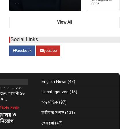
ভৌমত্বকে
…
2026
ারত
View All
 উপদেষ্টা রুহুল
্ষমতাচ্যুত ও
ন্ত্রী শেখ হাসিনাকে
Social Links
Facebook
youtube
্মসূচির
৬ আগস্ট :
English News
(42)
্যাপক ডা. এ জেড
Uncategorized
(15)
েছেন, আগামী ১৬
-২৭…
আন্তর্জাতিক
(97)
বিশেষ সংবাদ
আমিরাত সংবাদ
(131)
্রণালয় ও
 নিয়োগ
খেলাধুলা
(47)