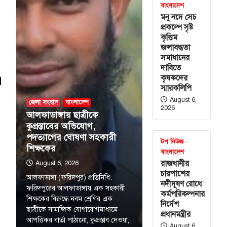
বাংলাদেশ
ে ভারতকে আরও
মনু নদে সেচ
 হতে হবে’
প্রকল্পে সৃষ্ট
কৃত্তিম
জলাবদ্ধতা
মা ওবায়েদ ইসলাম
সমাধানের
 জনগণের অনুভূতি
দাবিতে
ষয়ে ভারতকে আরও
কৃষকদের
স্মারকলিপি
August 6,
জেলা সংবাদ
বাংলাদেশ
শের নদীদূষণ
2026
আলফাডাঙ্গায় ছাত্রীকে
নার নির্দেশ
কুপ্রস্তাবের অভিযোগ,
পদত্যাগের ঘোষণা সহকারী
টপ নিউজ
শিক্ষকের
বাংলাদেশ
শের নদীদূষণ রোধে
রাজধানীর
August 6, 2026
ির্দেশনা দিয়েছেন
চারপাশের
আলফাডাঙ্গা (ফরিদপুর) প্রতিনিধি:
হমান। আজ
নদীদূষণ রোধে
ফরিদপুরের আলফাডাঙ্গায় এক সহকারী
কর্মপরিকল্পনার
শিক্ষকের বিরুদ্ধে নবম শ্রেণির এক
নির্দেশ
বিশেষ সংবাদ
ছাত্রীকে সামাজিক যোগাযোগমাধ্যমে
প্রধানমন্ত্রীর
ের সুযোগ দিয়ে
আপত্তিকর বার্তা পাঠানো, কুপ্রস্তাব দেওয়া,
August 6,