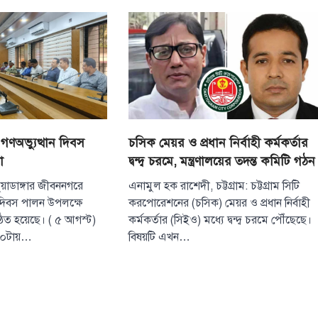
অনুভূতির বিষয়
বেশি সংবেদনশীল
August 7, 2026
পররাষ্ট্র প্রতিমন্ত্রী শা
বলেছেন, বাংলাদেশের
ও সংবেদনশীলতার বি
3
বেশি…
টপ নিউজ
বাংলাদেশ
 গণঅভ্যুত্থান দিবস
চসিক মেয়র ও প্রধান নির্বাহী কর্মকর্তার
রাজধানীর চারপা
া
দ্বন্দ্ব চরমে, মন্ত্রণালয়ের তদন্ত কমিটি গঠন
রোধে কর্মপরিকল্প
প্রধানমন্ত্রীর
 চুয়াডাঙ্গার জীবননগরে
এনামুল হক রাশেদী, চট্টগ্রাম: চট্টগ্রাম সিটি
 দিবস পালন উপলক্ষে
করপোরেশনের (চসিক) মেয়র ও প্রধান নির্বাহী
August 6, 2026
িত হয়েছে। ( ৫ আগস্ট)
কর্মকর্তার (সিইও) মধ্যে দ্বন্দ্ব চরমে পৌঁছেছে।
রাজধানী ঢাকার চারপা
 ১০টায়…
বিষয়টি এখন…
কর্মপরিকল্পনা তৈরির ন
প্রধানমন্ত্রী তারেক র
4
বৃহস্পতিবার (৬…
টপ নিউজ
বাংলাদেশ
হাসিনাকে বক্তব্য