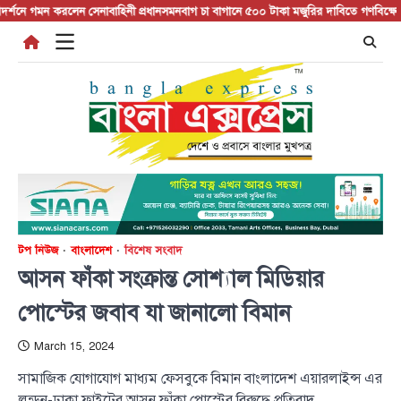
Skip
ে গমন করলেন সেনাবাহিনী প্রধান
সমনবাগ চা বাগানে ৫০০ টাকা মজুরির দাবিতে গণবিক্ষোভ
চুয়াড
to
content
টপ নিউজ
বাংলাদেশ
বিশেষ সংবাদ
আসন ফাঁকা সংক্রান্ত সোশ্যাল মিডিয়ার
পোস্টের জবাব যা জানালো বিমান
March 15, 2024
সামাজিক যোগাযোগ মাধ্যম ফেসবুকে বিমান বাংলাদেশ এয়ারলাইন্স এর
লন্ডন-ঢাকা ফ্লাইটের আসন ফাঁকা পোস্টের বিরুদ্ধে প্রতিবাদ