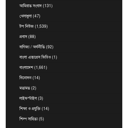
August 8, 2026
আমিরাত সংবাদ
(131)
এনামুল হক রাশেদী, চট্টগ্রামঃ ★ দুই দশক পর আবার
খেলাধুলা
(47)
1
প্রধানমন্ত্রীর অপেক্ষায় বাঁশখালী—সেদিন ছিল জনতার ঢল,…
টপ নিউজ
বাংলাদেশ
বিশেষ সংবাদ
টপ নিউজ
(1,539)
প্রধানমন্ত্রীকে বরণে প্রস্তুত চট্টগ্রাম, নেতাকর্মীরা
প্রবাস
(88)
উজ্জীবিত
August 8, 2026
বাণিজ্য / অর্থনীতি
(92)
চট্টগ্রাম, (বাসস) : প্রধানমন্ত্রী হিসেবে দায়িত্ব গ্রহণের পর
বাংলা এক্সপ্রেস ভিডিও
(1)
প্রথমবার চট্টগ্রাম সফরে আসছেন তারেক রহমান।
2
আগামী…
বাংলাদেশ
(1,661)
আন্তর্জাতিক
টপ নিউজ
বিনোদন
(14)
সৌদি, তুরস্ক ও পাকিস্তানের মধ্যে প্রতিরক্ষা চুক্তি
সই হচ্ছে আজ
মতামত
(2)
August 7, 2026
লাইফস্টাইল
(3)
ঢাকা, ৭ আগস্ট, ২০২৬ (বাসস) : সৌদি আরব, তুরস্ক ও
3
পাকিস্তান শুক্রবার জেদ্দায় একটি যৌথ…
শিক্ষা ও প্রযুক্তি
(14)
টপ নিউজ
বাংলাদেশ
শিল্প সাহিত্য
(5)
‘ফ্যামিলি কার্ড’ কর্মসূচির উদ্বোধন আগামী ১৬
আগস্ট : সমাজকল্যাণ মন্ত্রী