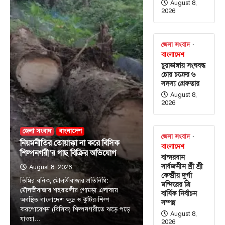
August 8,
2026
জেলা সংবাদ
বাংলাদেশ
চুয়াডাঙ্গায় সংঘবদ্ধ
চোর চক্রের ৬
সদস্য গ্রেফতার
August 8,
2026
জেলা সংবাদ
বাংলাদেশ
জেলা সংবাদ
নিয়মনীতির তোয়াক্কা না করে বিসিক
বাংলাদেশ
শিল্পনগরী’র গাছ বিক্রির অভিযোগ
বান্দরবান
সার্বজনীন শ্রী শ্রী
August 8, 2026
কেন্দ্রীয় দুর্গা
তিমির বনিক, মৌলভীবাজার প্রতিনিধি:
মন্দিরের ত্রি
মৌলভীবাজার শহরতলীর গোমড়া এলাকায়
বার্ষিক নির্বাচন
অবস্থিত বাংলাদেশ ক্ষুদ্র ও কুটির শিল্প
সম্পন্ন
করপোরেশন (বিসিক) শিল্পনগরীতে ঝড়ে পড়ে
August 8,
যাওয়া…
2026