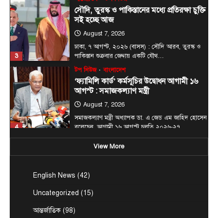
August 7, 2026
ঢাকা, ৭ আগস্ট, ২০২৬ (বাসস) : সৌদি আরব, তুরস্ক ও
3
পাকিস্তান শুক্রবার জেদ্দায় একটি যৌথ…
টপ নিউজ
বাংলাদেশ
‘ফ্যামিলি কার্ড’ কর্মসূচির উদ্বোধন আগামী ১৬
আগস্ট : সমাজকল্যাণ মন্ত্রী
August 7, 2026
সমাজকল্যাণ মন্ত্রী অধ্যাপক ডা. এ জেড এম জাহিদ হোসেন
4
বলেছেন, আগামী ১৬ আগস্ট চলতি ২০২৬-২৭…
টপ নিউজ
বাংলাদেশ
বিশেষ সংবাদ
সরকারের পাঁচ মন্ত্রণালয় ও দপ্তরে নতুন সচিব
নিয়োগ
View More
August 7, 2026
দেশের তিনটি মন্ত্রণালয় ও দুইটি দপ্তরে নতুন সচিব নিয়োগ
English News
(42)
5
দিয়েছে সরকার। আজ (বৃহস্পতিবার) এ সংক্রান্ত…
জেলা সংবাদ
টপ নিউজ
বাংলাদেশ
বিশেষ সংবাদ
Uncategorized
(15)
প্রধানমন্ত্রী হিসাবে ২০ বছরের ব্যবধানে মা-
আন্তর্জাতিক
(98)
ছেলের বাঁশখালী সফর