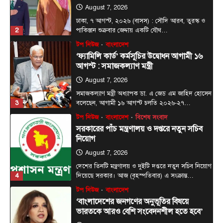
সমাজকল্যাণ মন্ত্রী অধ্যাপক ডা. এ জেড এম জাহিদ হোসেন
3
বলেছেন, আগামী ১৬ আগস্ট চলতি ২০২৬-২৭…
টপ নিউজ
বাংলাদেশ
বিশেষ সংবাদ
সরকারের পাঁচ মন্ত্রণালয় ও দপ্তরে নতুন সচিব
নিয়োগ
August 7, 2026
দেশের তিনটি মন্ত্রণালয় ও দুইটি দপ্তরে নতুন সচিব নিয়োগ
4
দিয়েছে সরকার। আজ (বৃহস্পতিবার) এ সংক্রান্ত…
টপ নিউজ
বাংলাদেশ
‘বাংলাদেশের জনগণের অনুভূতির বিষয়ে
ভারতকে আরও বেশি সংবেদনশীল হতে হবে’
August 7, 2026
পররাষ্ট্র প্রতিমন্ত্রী শামা ওবায়েদ ইসলাম বলেছেন,
বাংলাদেশের জনগণের অনুভূতি ও সংবেদনশীলতার বিষয়ে
5
ভারতকে আরও বেশি…
টপ নিউজ
বাংলাদেশ
বিশেষ সংবাদ
প্রধানমন্ত্রীকে বরণে প্রস্তুত চট্টগ্রাম, নেতাকর্মীরা
উজ্জীবিত