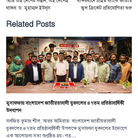
আমি এই দেশের সন্তান, এই দেশেই
বান্দরবানে প্রাইম ব্যাংক জাতীয়
navigation
থাকব: ড. মুহাম্মদ ইউনূস
স্কুল ক্রিকেট প্রতিযোগিতা শুরু
Related Posts
মুসাফ্ফায় বাংলাদেশ জাতীয়তাবাদী যুবদলের ৪৭তম প্রতিষ্ঠাবার্ষিকী
উদযাপন
সনজিত কুমার শীল, আরব আমিরাত: বাংলাদেশ জাতীয়তাবাদী
যুবদলের ৪৭তম প্রতিষ্ঠাবার্ষিকী উপলক্ষে মুসাফ্ফা যুবদলের উদ্যোগে
এক আলোচনা সভা অনুষ্ঠিত হয়। গত…