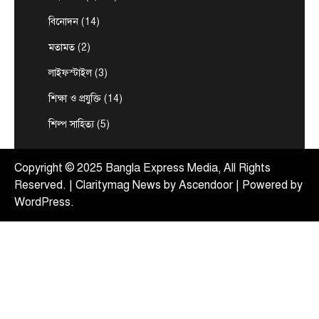
August 7, 2026
বিনোদন
(14)
দেশের তিনটি মন্ত্রণালয় ও দুইটি দপ্তরে নতুন সচিব নিয়োগ
4
দিয়েছে সরকার। আজ (বৃহস্পতিবার) এ সংক্রান্ত…
মতামত
(2)
টপ নিউজ
বাংলাদেশ
লাইফস্টাইল
(3)
‘বাংলাদেশের জনগণের অনুভূতির বিষয়ে
ভারতকে আরও বেশি সংবেদনশীল হতে হবে’
শিক্ষা ও প্রযুক্তি
(14)
August 7, 2026
শিল্প সাহিত্য
(5)
পররাষ্ট্র প্রতিমন্ত্রী শামা ওবায়েদ ইসলাম বলেছেন,
বাংলাদেশের জনগণের অনুভূতি ও সংবেদনশীলতার বিষয়ে
5
ভারতকে আরও বেশি…
Copyright © 2025 Bangla Express Media, All Rights
Reserved. | Claritymag News by
Ascendoor
| Powered by
WordPress
.