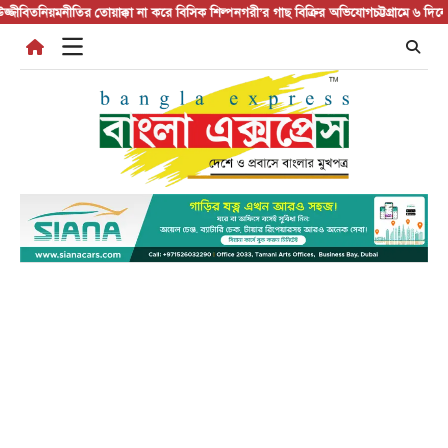
Skip
িত
নিয়মনীতির তোয়াক্কা না করে বিসিক শিল্পনগরী’র গাছ বিক্রির অভিযোগ
চট্টগ্রামে ৬ দিনে ১৭৮ জ
to
content