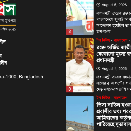
August 5, 2026
প্রধানমন্ত্রী তারেক রহ
‘বাংলাদেশে জুলাই আগস
আন্দোলন হয়েছিল তা সম
2
জনগণের…
টপ নিউজ
বাংলাদেশ
শীদ
রক্তে অর্জিত জাতী
যেকোনো মূল্যে রক
ম
প্রধানমন্ত্রী
াহীন
August 4, 2026
haka-1000, Bangladesh.
প্রধানমন্ত্রী তারেক র
সালের ৫ আগস্টের গণঅভ্
3
দেড় দশকেরও বেশি স
টপ নিউজ
বাংলাদেশ
ভিসা বাতিল হও
প্রবাসীর তথ্য পররাষ
আমিরাতের কর্তৃপক
পাঠিয়েছে দূতাবা