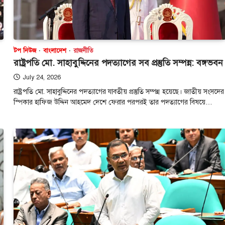
যেকোনো মূল্যে রক
প্রধানমন্ত্রী
August 4, 2026
প্রধানমন্ত্রী তারেক র
টপ নিউজ
বাংলাদেশ
রাজনীতি
সালের ৫ আগস্টের গণঅভ্
রাষ্ট্রপতি মো. সাহাবুদ্দিনের পদত্যাগের সব প্রস্তুতি সম্পন্ন: বঙ্গভবন
3
দেড় দশকেরও বেশি স
July 24, 2026
টপ নিউজ
বাংলাদেশ
রাষ্ট্রপতি মো. সাহাবুদ্দিনের পদত্যাগের যাবতীয় প্রস্তুতি সম্পন্ন হয়েছে। জাতীয় সংসদের
ভিসা বাতিল হও
স্পিকার হাফিজ উদ্দিন আহমেদ দেশে ফেরার পরপরই তার পদত্যাগের বিষয়ে…
প্রবাসীর তথ্য পররাষ
আমিরাতের কর্তৃপক
পাঠিয়েছে দূতাবা
August 4, 2026
সংযুক্ত আরব আমিরাতে 
এসে স্বয়ংক্রিয়ভাবে ভ
4
হওয়া প্রবাসীদের আই
টপ নিউজ
বাংলাদেশ
ডিসেম্বরের মধ্যে ক
তালিকা প্রণয়নের 
প্রধানমন্ত্রীর