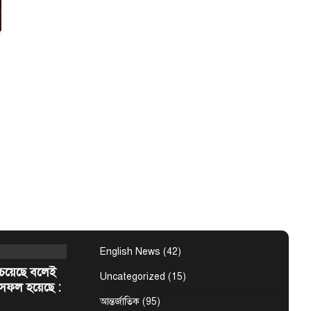
মান আগামী
ের মোট কৃষকদের
 স্বচ্ছভাবে
ংবাদ
টপ নিউজ
সাকার ইউএই
 সাথে সাক্ষাৎ
আরব
েন্ট
 ২০২৬ (WAM) —
ের (ইউএই)
শেখ মোহাম্মদ বিন…
English News
(42)
েয়েছে বলেই
Uncategorized
(15)
সফল হয়েছে :
আন্তর্জাতিক
(95)