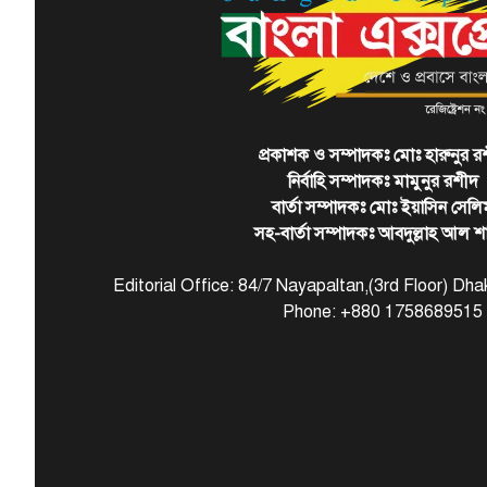
প্রকাশক ও সম্পাদকঃ মোঃ হারুনুর র
নির্বাহি সম্পাদকঃ মামুনুর রশীদ
বার্তা সম্পাদকঃ মোঃ ইয়াসিন সেলি
সহ-বার্তা সম্পাদকঃ আবদুল্লাহ আল শ
Editorial Office: 84/7 Nayapaltan,(3rd Floor) D
Phone: +880 1758689515