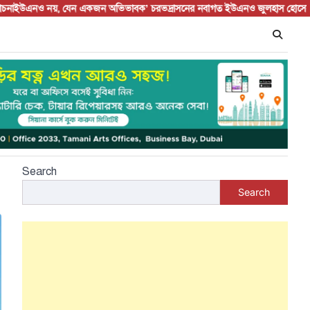
নও নয়, যেন একজন অভিভাবক’ চরভদ্রাসনের নবাগত ইউএনও জুলহাস হোসেন সৌরভকে ঘ
Search
Search