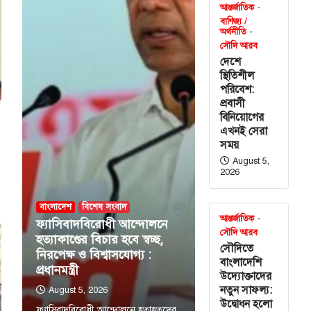
আন্তর্জাতিক
বাণিজ্য /
অর্থনীতি
সৌদি আরব
দেশে
স্থিতিশীল
পরিবেশ:
প্রবাসী
বিনিয়োগের
এখনই সেরা
সময়
August 5,
2026
বাংলাদেশ
বিশেষ সংবাদ
আন্তর্জাতিক
ফ্যাসিবাদবিরোধী আন্দোলনে
সৌদি আরব
হত্যাকাণ্ডের বিচার হবে স্বচ্ছ,
সৌদিতে
নিরপেক্ষ ও বিশ্বাসযোগ্য :
বাংলাদেশি
প্রধানমন্ত্রী
উদ্যোক্তাদের
নতুন সাফল্য:
August 5, 2026
উদ্বোধন হলো
ফ্যাসিবাদবিরোধী আন্দোলনে হতাহতদের