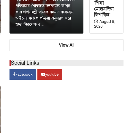
‘শিফা
পরিবারের শোকাহত সদস্যদের আশ্বস্ত
মোহাম্মদিয়া
করে প্রধানমন্ত্রী তারেক রহমান বলেছেন,
ফিশারিজ’
আইনের যথাযথ প্রক্রিয়া অনুসরণ করে
August 5,
স্বচ্ছ, নিরপেক্ষ ও…
2026
View All
Social Links
Facebook
youtube
রাজনীতি
য় ঐক্য