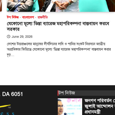
August 4, 2026
প্রধানমন্ত্রী তারেক রহ
টপ নিউজ
বাংলাদেশ
রাজনীতি
ডিসেম্বরের মধ্যে দেশ
যেকোনো মূল্যে তিস্তা ব্যারেজ মহাপরিকল্পনা বাস্তবায়ন করবে
পূর্ণাঙ্গ তালিকা নির্ভুল ও
সরকার
5
প্রণয়নের…
June 29, 2026
আন্তর্জাতিক
আমিরাত স
দেশের উত্তরাঞ্চলের মানুষের দীর্ঘদিনের দাবি ও পানির সংকট নিরসনে জাতীয়
এক্সপো ২০২৫ ও
অগ্রাধিকার ভিত্তিতে যেকোনো মূল্যে ‘তিস্তা ব্যারেজ মহাপরিকল্পনা’ বাস্তবায়ন করার
প্যাভিলিয়ন টিমের
দৃঢ়…
করলেন সংযুক্ত 
আমিরাতের প্রেসিড
August 5, 2026
আবুধাবি, ৪ আগস্ট,
সংযুক্ত আরব আমিরাত
1
প্রেসিডেন্ট মহামান্য 
টপ নিউজ
. DA 6051
টপ নিউজ
বাংলাদেশ
জনগণ পরিবর্তন চ
জুলাই আন্দোলন 
প্রধানমন্ত্রী