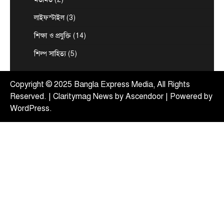
টপ নিউজ
বাংলাদেশ
বিশেষ সংবাদ
লাইফস্টাইল
(3)
সরকারের পাঁচ মন্ত্রণালয় ও দপ্তরে নতুন সচিব
নিয়োগ
শিক্ষা ও প্রযুক্তি
(14)
August 7, 2026
শিল্প সাহিত্য
(5)
দেশের তিনটি মন্ত্রণালয় ও দুইটি দপ্তরে নতুন সচিব নিয়োগ
5
দিয়েছে সরকার। আজ (বৃহস্পতিবার) এ সংক্রান্ত…
Copyright © 2025 Bangla Express Media, All Rights
Reserved. | Claritymag News by
Ascendoor
| Powered by
WordPress
.