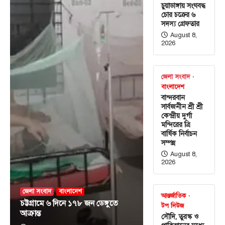
চুয়াডাঙ্গায় সংঘবদ্ধ
চোর চক্রের ৬
সদস্য গ্রেফতার
August 8,
2026
জেলা সংবাদ
বাংলাদেশ
বান্দরবান
সার্বজনীন শ্রী শ্রী
কেন্দ্রীয় দুর্গা
মন্দিরের ত্রি
বার্ষিক নির্বাচন
সম্পন্ন
August 8,
2026
জেলা সংবাদ
বাংলাদেশ
আন্তর্জাতিক
চট্টগ্রামে ৬ দিনে ১৭৮ জন ডেঙ্গুতে
টপ নিউজ
আক্রান্ত
সৌদি, তুরস্ক ও
আন্তর্জাতিক
টপ নিউজ