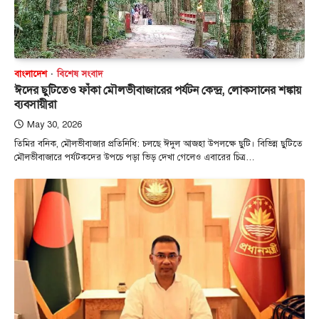
বাংলাদেশ
বিশেষ সংবাদ
ঈদের ছুটিতেও ফাঁকা মৌলভীবাজারের পর্যটন কেন্দ্র, লোকসানের শঙ্কায়
ব্যবসায়ীরা
May 30, 2026
তিমির বনিক, মৌলভীবাজার প্রতিনিধি: চলছে ঈদুল আজহা উপলক্ষে ছুটি। বিভিন্ন ছুটিতে
মৌলভীবাজারে পর্যটকদের উপচে পড়া ভিড় দেখা গেলেও এবারের চিত্র…