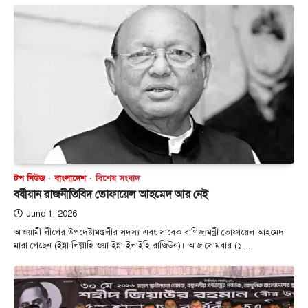
টপ নিউজ
বাংলাদেশ
বিশেষ সংবাদ
বর্ষীয়ান রাজনীতিবিদ তোফায়েল আহমেদ আর নেই
June 1, 2026
আওয়ামী লীগের উপদেষ্টামণ্ডলীর সদস্য এবং সাবেক বাণিজ্যমন্ত্রী তোফায়েল আহমেদ
মারা গেছেন (ইন্না লিল্লাহি ওয়া ইন্না ইলাইহি রাজিউন)। আজ সোমবার (১…