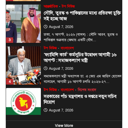
টপ নিউজ
বাংলাদেশ
‘ফ্যামিলি কার্ড’ কর্মসূচির উদ্বোধন আগামী ১৬
আগস্ট : সমাজকল্যাণ মন্ত্রী
August 7, 2026
সমাজকল্যাণ মন্ত্রী অধ্যাপক ডা. এ জেড এম জাহিদ হোসেন
4
বলেছেন, আগামী ১৬ আগস্ট চলতি ২০২৬-২৭…
টপ নিউজ
বাংলাদেশ
বিশেষ সংবাদ
সরকারের পাঁচ মন্ত্রণালয় ও দপ্তরে নতুন সচিব
নিয়োগ
August 7, 2026
দেশের তিনটি মন্ত্রণালয় ও দুইটি দপ্তরে নতুন সচিব নিয়োগ
5
দিয়েছে সরকার। আজ (বৃহস্পতিবার) এ সংক্রান্ত…
জেলা সংবাদ
টপ নিউজ
বাংলাদেশ
বিশেষ সংবাদ
প্রধানমন্ত্রী হিসাবে ২০ বছরের ব্যবধানে মা-
ছেলের বাঁশখালী সফর
August 8, 2026
এনামুল হক রাশেদী, চট্টগ্রামঃ ★ দুই দশক পর আবার
প্রধানমন্ত্রীর অপেক্ষায় বাঁশখালী—সেদিন ছিল জনতার ঢল,
1
…
View More