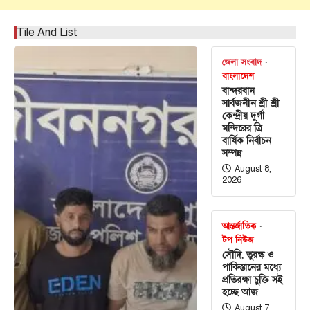
Tile And List
জেলা সংবাদ
বাংলাদেশ
বান্দরবান
সার্বজনীন শ্রী শ্রী
কেন্দ্রীয় দুর্গা
মন্দিরের ত্রি
বার্ষিক নির্বাচন
সম্পন্ন
August 8,
2026
আন্তর্জাতিক
টপ নিউজ
সৌদি, তুরস্ক ও
পাকিস্তানের মধ্যে
প্রতিরক্ষা চুক্তি সই
হচ্ছে আজ
August 7,