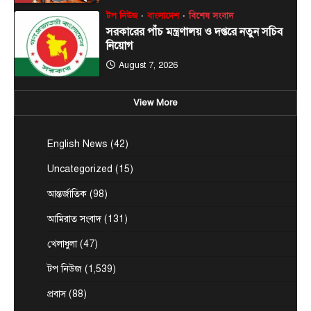
টপ নিউজ
বাংলাদেশ
বিশেষ সংবাদ
সরকারের পাঁচ মন্ত্রণালয় ও দপ্তরে নতুন সচিব
নিয়োগ
August 7, 2026
দেশের তিনটি মন্ত্রণালয় ও দুইটি দপ্তরে নতুন সচিব নিয়োগ
5
দিয়েছে সরকার। আজ (বৃহস্পতিবার) এ সংক্রান্ত…
View More
টপ নিউজ
বাংলাদেশ
বিশেষ সংবাদ
চিকিৎসক সমাবেশের উদ্বোধন করলেন
প্রধানমন্ত্রী
English News
(42)
August 8, 2026
Uncategorized
(15)
ডক্টরস এসোসিয়েশন অব বাংলাদেশ (ড্যাব) এর ৩৭ তম
প্রতিষ্ঠাবার্ষিকী উপলক্ষে চিকিৎসক সমাবেশের উদ্বোধন
আন্তর্জাতিক
(98)
1
করেছেন প্রধানমন্ত্রী…
আমিরাত সংবাদ
(131)
টপ নিউজ
বাংলাদেশ
বিশেষ সংবাদ
প্রধানমন্ত্রীকে বরণে প্রস্তুত চট্টগ্রাম, নেতাকর্মীরা
খেলাধুলা
(47)
উজ্জীবিত
টপ নিউজ
(1,539)
August 8, 2026
প্রবাস
(88)
চট্টগ্রাম, (বাসস) : প্রধানমন্ত্রী হিসেবে দায়িত্ব গ্রহণের পর
প্রথমবার চট্টগ্রাম সফরে আসছেন তারেক রহমান।