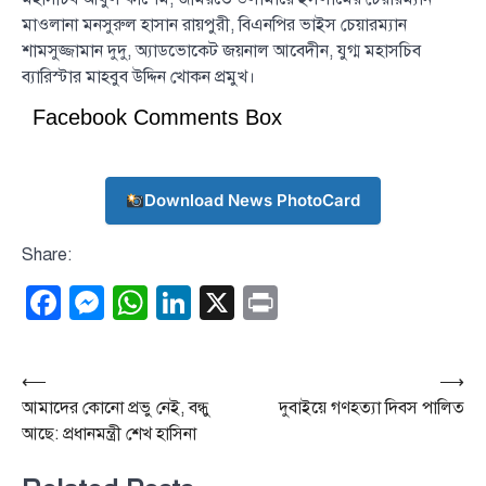
মাওলানা মনসুরুল হাসান রায়পুরী, বিএনপির ভাইস চেয়ারম্যান
শামসুজ্জামান দুদু, অ্যাডভোকেট জয়নাল আবেদীন, যুগ্ম মহাসচিব
ব্যারিস্টার মাহবুব উদ্দিন খোকন প্রমুখ।
Facebook Comments Box
Download News PhotoCard
Share:
Facebook
Messenger
WhatsApp
LinkedIn
X
Print
Post
⟵
⟶
আমাদের কোনো প্রভু নেই, বন্ধু
দুবাইয়ে গণহত্যা দিবস পালিত
navigation
আছে: প্রধানমন্ত্রী শেখ হাসিনা