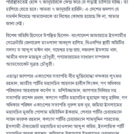
পরিস্থিতিতেই হোক ৭ জানুয়ারিকে কেন্দ্র করে যে লড়াই চালিয়ে যাচ্ছি। তা
চালিয়ে যেতে হবে। আমরা ৭ জানুয়ারি হারিনি। এ দেশের জনগণ যে
সমর্থন দিয়েছে আমাদেরকে তা বিশ্বের কোথায় হয়েছে কি না, আমার
জানা নেই।
বিশেষ অতিথি হিসেবে উপস্থিত ছিলেন- বাংলাদেশ জামায়াতে ইসলামীর
সেক্রেটারি জেনারেল মাওলানা আবদুল হালিম, বিএনপির স্থায়ী কমিটির
সদস্য ড আব্দুল মঈন খান, গয়েশ্বর চন্দ্র রায়, নজরুল ইসলাম খান,
আমীর খসরু মাহমুদ চৌধুরী, গণফোরামের সাধারণ সম্পাদক
অ্যাডভোকেট সুব্রত চৌধুরী।
এছাড়া জাগপার একাংশের সভাপতি বীর মুক্তিযোদ্ধা খন্দকার লুৎফর
রহমান, জাতীয় পার্টির মহাসচিব আহসান হাবীব লিংকন, গণ অধিকার
পরিষদের আহবায়ক কর্ণেল ড. মশিউজ্জামান, জাগপার সিনিয়র সহ
সভাপতি রাশেদ প্রধান, কল্যাণ পার্টির মহাসচিব মুহাম্মদ আবু হানিফ, গণ
অধিকার পরিষদ একাংশের সভাপতি নুরুল হক নুর, জমিয়া ইসলামের
মহাসচিব মুফতি গোলাম মহিউদ্দিন ইকরাম, লেবার পার্টির চেয়ারম্যান
লায়ন ফারুক রহমান, কল্যাণ পার্টির চেয়ারম্যান শামসুদ্দিন পারভেজ,
ইসলামী ঐক্যজোট মহাসচিব মাওলানা আব্দুল করিম, ইসলামিক পার্টি
মহাসচিব আবুল কাশেম, জমিয়তে উলামায়ে ইসলামের চেয়ারম্যান