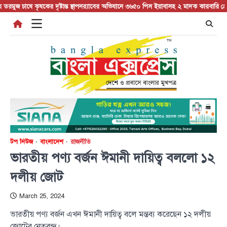
Skip
 চাষে কৃষকের দৃষ্টান্ত স্থাপন
র‍্যাবের অভিযানে ৩৬৫০ পিস ইয়াবাসহ ২ মাদক কারবারি গ্রেপ্তার
চ
to
content
টপ নিউজ
বাংলাদেশ
রাজনীতি
ভারতীয় পণ্য বর্জন ঈমানী দায়িত্ব বললো ১২
দলীয় জোট
March 25, 2024
ভারতীয় পণ্য বর্জন এখন ঈমানী দায়িত্ব বলে মন্তব্য করেছেন ১২ দলীয়
জোটের নেতৃবৃন্দ।