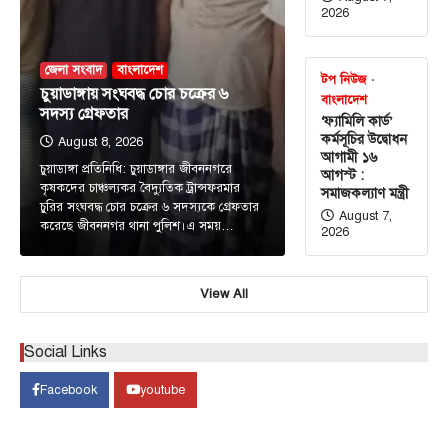
2026
জেলা সংবাদ
বাংলাদেশ
টপ নিউজ
চুয়াডাঙ্গায় সংঘবদ্ধ চোর চক্রের ৬
বাংলাদেশ
সদস্য গ্রেফতার
‘ফ্যামিলি কার্ড’
কর্মসূচির উদ্বোধন
August 8, 2026
আগামী ১৬
চুয়াডাঙ্গা প্রতিনিধি: চুয়াডাঙ্গার জীবননগরে
আগস্ট :
কৃষকদের চাঞ্চল্যকর বৈদ্যুতিক ট্রান্সফরমার
সমাজকল্যাণ মন্ত্রী
চুরির সংঘবদ্ধ চোর চক্রের ৬ সদস্যকে গ্রেফতার
August 7,
করেছে জীবননগর থানা পুলিশ।এ সময়…
2026
View All
আন্তর্জাতিক
টপ নিউজ
সৌদি, তুরস্ক ও পাকিস্তানের মধ্যে প্রতিরক্ষা চুক্তি
সই হচ্ছে আজ
Social Links
August 7, 2026
Facebook
youtube
ঢাকা, ৭ আগস্ট, ২০২৬ (বাসস) : সৌদি আরব, তুরস্ক ও
3
পাকিস্তান শুক্রবার জেদ্দায় একটি যৌথ…
টপ নিউজ
বাংলাদেশ