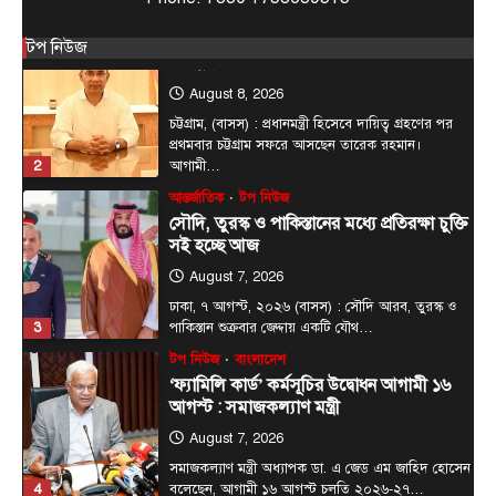
টপ নিউজ
বাংলাদেশ
বিশেষ সংবাদ
প্রধানমন্ত্রীকে বরণে প্রস্তুত চট্টগ্রাম, নেতাকর্মীরা
টপ নিউজ
উজ্জীবিত
August 8, 2026
চট্টগ্রাম, (বাসস) : প্রধানমন্ত্রী হিসেবে দায়িত্ব গ্রহণের পর
প্রথমবার চট্টগ্রাম সফরে আসছেন তারেক রহমান।
2
আগামী…
আন্তর্জাতিক
টপ নিউজ
সৌদি, তুরস্ক ও পাকিস্তানের মধ্যে প্রতিরক্ষা চুক্তি
সই হচ্ছে আজ
August 7, 2026
ঢাকা, ৭ আগস্ট, ২০২৬ (বাসস) : সৌদি আরব, তুরস্ক ও
3
পাকিস্তান শুক্রবার জেদ্দায় একটি যৌথ…
টপ নিউজ
বাংলাদেশ
‘ফ্যামিলি কার্ড’ কর্মসূচির উদ্বোধন আগামী ১৬
আগস্ট : সমাজকল্যাণ মন্ত্রী
August 7, 2026
সমাজকল্যাণ মন্ত্রী অধ্যাপক ডা. এ জেড এম জাহিদ হোসেন
4
বলেছেন, আগামী ১৬ আগস্ট চলতি ২০২৬-২৭…